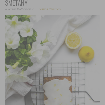
SMETANY
6. června 2019
/
jarka
/
Leave a Comment