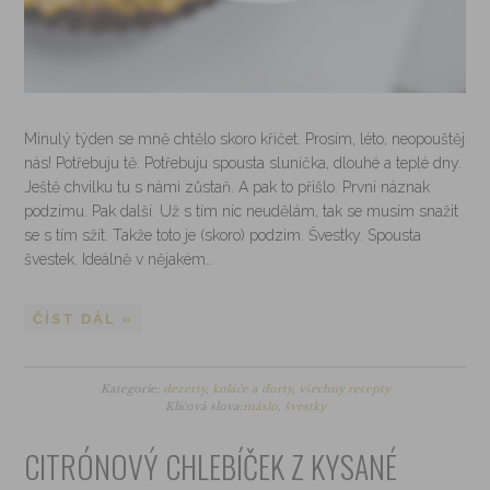
Minulý týden se mně chtělo skoro křičet. Prosím, léto, neopouštěj
nás! Potřebuju tě. Potřebuju spousta sluníčka, dlouhé a teplé dny.
Ještě chvilku tu s námi zůstaň. A pak to přišlo. První náznak
podzimu. Pak další. Už s tím nic neudělám, tak se musím snažit
se s tím sžít. Takže toto je (skoro) podzim. Švestky. Spousta
švestek. Ideálně v nějakém…
ČÍST DÁL »
Kategorie:
dezerty
,
koláče a dorty
,
všechny recepty
Klíčová slova:
máslo
,
švestky
CITRÓNOVÝ CHLEBÍČEK Z KYSANÉ