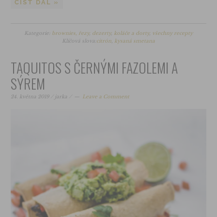
ČÍST DÁL »
Kategorie:
brownies, řezy
,
dezerty
,
koláče a dorty
,
všechny recepty
Klíčová slova:
citrón
,
kysaná smetana
TAQUITOS S ČERNÝMI FAZOLEMI A
SÝREM
24. května 2019
/
jarka
/
Leave a Comment