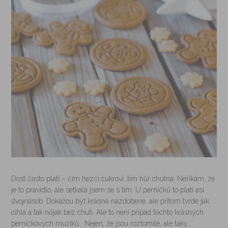
Dost často platí – čím hezčí cukroví, tím hůř chutná. Neříkám, že
je to pravidlo, ale setkala jsem se s tím. U perníčků to platí asi
dvojnásob. Dokážou být krásně nazdobené, ale přitom tvrdé jak
cihla a tak nějak bez chuti. Ale to není případ těchto krásných
perníčkových mužíků. Nejen, že jsou roztomilé, ale taky…