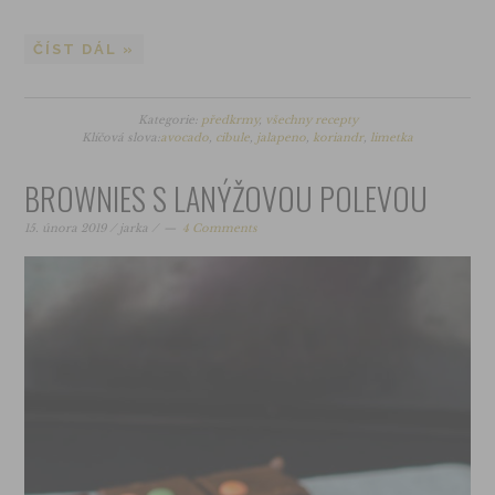
ČÍST DÁL »
Kategorie:
předkrmy
,
všechny recepty
Klíčová slova:
avocado
,
cibule
,
jalapeno
,
koriandr
,
limetka
BROWNIES S LANÝŽOVOU POLEVOU
15. února 2019
/
jarka
/
4 Comments