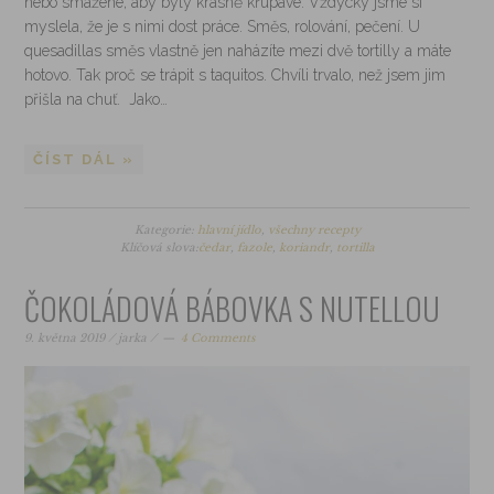
nebo smažené, aby byly krásně křupavé. Vždycky jsme si
myslela, že je s nimi dost práce. Směs, rolování, pečení. U
quesadillas směs vlastně jen naházíte mezi dvě tortilly a máte
hotovo. Tak proč se trápit s taquitos. Chvíli trvalo, než jsem jim
přišla na chuť. Jako…
ČÍST DÁL »
Kategorie:
hlavní jídlo
,
všechny recepty
Klíčová slova:
čedar
,
fazole
,
koriandr
,
tortilla
ČOKOLÁDOVÁ BÁBOVKA S NUTELLOU
9. května 2019
/
jarka
/
4 Comments