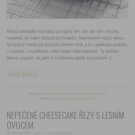
Pokud sledujete můj blog už nějaký ten čas, tak vám možná
neuteklo, že mám slabost pro Nutellu. Nepřeháním když řeknu,
že bych ji mohla jíst kdykoliv během dne, a to v jakékoliv podobě.
V cookies, v muffinech, nebo třeba v této bábovce. Ta sklidila
takový úspěch, že jsem ji s holkama pekla za poslední 3…
ČÍST DÁL »
Kategorie:
brownies, řezy
,
dezerty
,
koláče a dorty
Klíčová slova:
kakao
,
máslo
,
nutella
NEPEČENÉ CHEESECAKE ŘEZY S LESNÍM
OVOCEM
25. dubna 2019
/
jarka
/
8 Comments