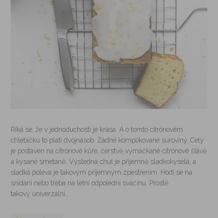
Říká se, že v jednoduchosti je krása. A o tomto citrónovém
chlebíčku to platí dvojnásob. Žádné komplikované suroviny. Celý
je postaven na citrónové kůře, čerstvě vymačkané citrónové šťávě
a kysané smetaně. Výsledná chuť je příjemně sladkokyselá, a
sladká poleva je takovým příjemným zpestřením. Hodí se na
snídani nebo třeba na letní odpolední svačinu. Prostě
takový univerzální…