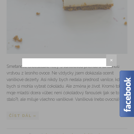
✕
Smetanové cheesecake řezy s vanilkovou příchutí a lahodnou
vrstvou z lesního ovoce. Ne vždycky jsem dokázala ocenit
vanilkové dezerty. Asi nikdy bych nedala přednost vanilce, když
bych si mohla vybrat čokoládu. Ale změna je život. Kromě toho
moje mladší dcera vůbec není čokoládový fanoušek (jak se to
stalo?), ale miluje všechno vanilkové. Vanilková (nebo ovocná)…
ČÍST DÁL »