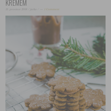
KRÉMEM
21. prosince 2018
/
jarka
/
1 Comment