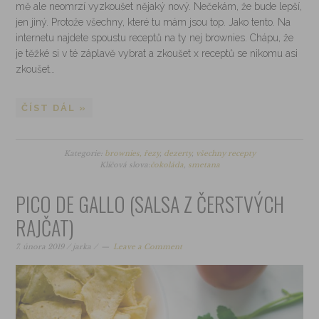
mě ale neomrzí vyzkoušet nějaký nový. Nečekám, že bude lepší,
jen jiný. Protože všechny, které tu mám jsou top. Jako tento. Na
internetu najdete spoustu receptů na ty nej brownies. Chápu, že
je těžké si v té záplavě vybrat a zkoušet x receptů se nikomu asi
zkoušet…
ČÍST DÁL »
Kategorie:
brownies, řezy
,
dezerty
,
všechny recepty
Klíčová slova:
čokoláda
,
smetana
PICO DE GALLO (SALSA Z ČERSTVÝCH
RAJČAT)
7. února 2019
/
jarka
/
Leave a Comment