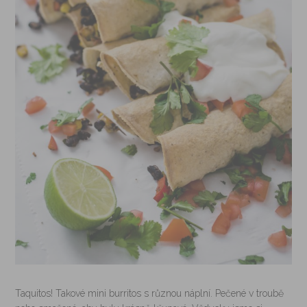
Taquitos! Takové mini burritos s různou náplní. Pečené v troubě