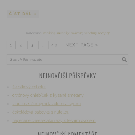
ČÍST DÁL »
Kategorie:
cookies, sušenky
,
cukroví
,
všechny recepty
1
2
3
…
40
NEXT PAGE »
NEJNOVĚJŠÍ PŘÍSPĚVKY
švestkový cobbler
citrónový chlebíček z kysané smetany
taquitos s černými fazolemi a sýrem
čokoládová bábovka s nutellou
nepečené cheesecake řezy s lesním ovocem
NEJNOVĚJŠÍ KOMENTÁŘE