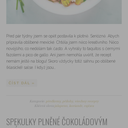
Před pár týdny jsem se opět postavila k plotně. Seriózně. Abych
připravila oblíbené mexické. Chtěla jsem něco kreativního. Něco
novějšího, co nedělám tak často. A vyhrály to taquitos s černými
fazolemi a pico de gallo. Ani jsem nemohla uvěřit, že recept
nemám ještě na blogu! Skoro vždycky totiž sáhnu po oblíbené
(klasické) salse. I když jsou…
ČÍST DÁL »
Kategorie:
předkrmy
,
přílohy
,
všechny recepty
Klíčová slova:
jalapeno
,
koriandr
,
rajčata
SPEKULKY PLNĚNÉ ČOKOLÁDOVÝM