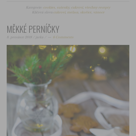
Kategorie:
cookies, sušenky
,
cukroví
,
všechny recepty
Klíčová slova:
cukroví
,
melasa
,
skořice
,
vánoce
MĚKKÉ PERNÍČKY
8. prosince 2018
/
jarka
/
6 Comments