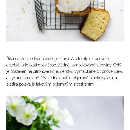
Říká se, že v jednoduchosti je krása. A o tomto citrónovém
chlebíčku to platí dvojnásob. Žádné komplikované suroviny. Celý
je postaven na citrónové kůře, čerstvě vymačkané citrónové šťávě
a kysané smetaně. Výsledná chuť je příjemně sladkokyselá, a
sladká poleva je takovým příjemným zpestřením.