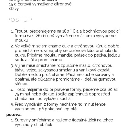
15 g čertsvě vymažkané citronové
šťávy
POSTUP
Troubu předehřejeme na 180 ° C a a bochníkovou pečící
formu (vel. 26x11 cm) vymažeme máslem a vysypeme
mouku.
Ve velké míse smícháme cukr a citrónovou kůru a dobře
promícháme rukama, aby se citrónová kůra prolnula do
cukru. Přidáme mouku, mandle, prášek do pečiva, jedlou
sodu a sůl a promícháme.
V jiné míse smícháme rozpuštěné máslo, citrónovou
šťávu, vejce, zakysanou smetanu a vanilkový extrakt.
Dobře metlou prošleháme. Přidáme suché suroviny a
opatrně, ale důkladně promícháme - ideálně gumovou
stěrkou.
Těsto nalijeme do připravené formy, pečeme cca 60 až
75 minut nebo dokud špejle zapíchnutá doprostřed
chleba není po vytažení suchá.
Před vyndáním z formy necháme 30 minut lehce
vychladnout při pokojové teplotě.
poleva:
Suroviny smícháme a nalijeme (ideálně lžící) na lehce
vychladlý chlebíček.