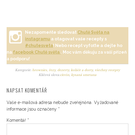
Nezapomeňte sledovat
Chutě Světa na
instagramu
a otagovat vaše recepty s
#chutesveta
! Nebo recept vyfoťte a dejte ho
na
facebook Chutě světa
. Moc vám děkuju za vaši přízeň
a podporu!
Kategorie:
brownies, řezy
,
dezerty
,
koláče a dorty
,
všechny recepty
Klíčová slova:
citrón
,
kysaná smetana
NAPSAT KOMENTÁŘ
Vaše e-mailová adresa nebude zveřejněna.
Vyžadované
informace jsou označeny
*
Komentář
*