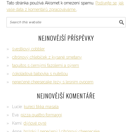
Tato stránka používá Akismet k omezení spamu.
Podívejte se, jak
vaše data z komentářů zpracováváme.
.
NEJNOVĚJŠÍ PŘÍSPĚVKY
švestkový cobbler
citrónový chlebíček z kysané smetany
taquitos s černými fazolemi a sýrem
čokoládová bábovka s nutellou
nepečené cheesecake řezy s lesním ovocem
NEJNOVĚJŠÍ KOMENTÁŘE
Lucie
:
kuřecí tikka masala
Eva
:
pizza quattro formaggi
Kami
:
dýňové pyré
Anna
:
božský { nepečený } citrónový cheesecake