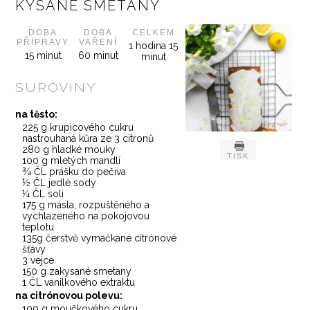
KYSANÉ SMETANY
DOBA
DOBA
CELKEM
PŘÍPRAVY
VAŘENÍ
1 hodina 15
15 minut
60 minut
minut
SUROVINY
na těsto:
225 g krupicového cukru
nastrouhaná kůra ze 3 citronů
280 g hladké mouky
TISK
100 g mletých mandlí
¾ ČL prášku do pečiva
½ ČL jedlé sody
¼ ČL soli
175 g másla, rozpuštěného a
vychlazeného na pokojovou
teplotu
135g čerstvě vymačkané citrónové
šťávy
3 vejce
150 g zakysané smetany
1 ČL vanilkového extraktu
na citrónovou polevu:
100 g moučkového cukru