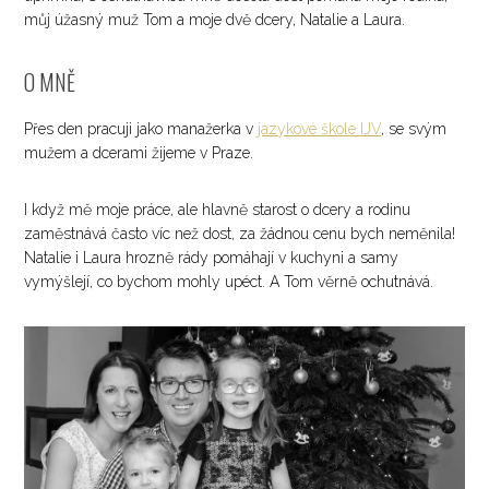
můj úžasný muž Tom a moje dvě dcery, Natalie a Laura.
O MNĚ
Přes den pracuji jako manažerka v
jazykové škole IJV
, se svým
mužem a dcerami žijeme v Praze.
I když mě moje práce, ale hlavně starost o dcery a rodinu
zaměstnává často víc než dost, za žádnou cenu bych neměnila!
Natalie i Laura hrozně rády pomáhají v kuchyni a samy
vymýšlejí, co bychom mohly upéct. A Tom věrně ochutnává.