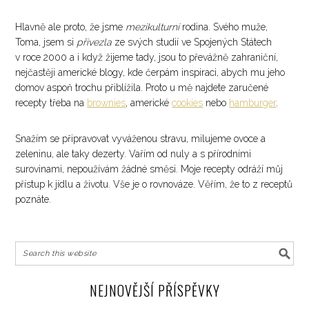
Hlavně ale proto, že jsme
mezikulturní
rodina. Svého muže,
Toma, jsem si
přivezla
ze svých studií ve Spojených Státech
v roce 2000 a i když žijeme tady, jsou to převážně zahraniční,
nejčastěji americké blogy, kde čerpám inspiraci, abych mu jeho
domov aspoň trochu přiblížila. Proto u mě najdete zaručené
recepty třeba na
brownies
, americké
cookies
nebo
hamburger
.
Snažím se připravovat vyváženou stravu, milujeme ovoce a
zeleninu, ale taky dezerty. Vařím od nuly a s přírodními
surovinami, nepoužívám žádné směsi. Moje recepty odráží můj
přístup k jídlu a životu. Vše je o rovnováze. Věřím, že to z receptů
poznáte.
NEJNOVĚJŠÍ PŘÍSPĚVKY