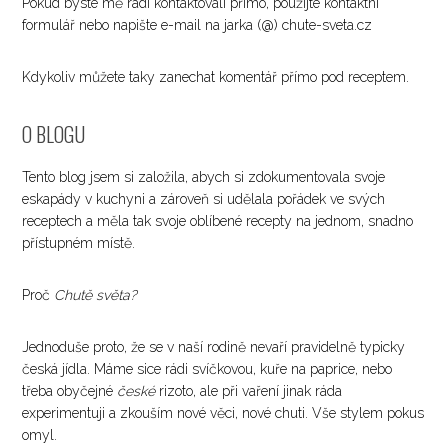
Pokud byste mě rádi kontaktovali přímo, použijte kontaktní
formulář nebo napište e-mail na jarka (@) chute-sveta.cz
Kdykoliv můžete taky zanechat komentář přímo pod receptem.
O BLOGU
Tento blog jsem si založila, abych si zdokumentovala svoje
eskapády v kuchyni a zároveň si udělala pořádek ve svých
receptech a měla tak svoje oblíbené recepty na jednom, snadno
přístupném místě.
Proč
Chutě světa?
Jednoduše proto, že se v naší rodině nevaří pravidelně typicky
česká jídla. Máme sice rádi svíčkovou, kuře na paprice, nebo
třeba obyčejné
české
rizoto, ale při vaření jinak ráda
experimentuji a zkouším nové věci, nové chuti. Vše stylem pokus
omyl.