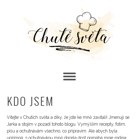
Skip
Skip
Skip
to
to
to
primary
main
primary
navigation
content
sidebar
KDO JSEM
Vítejte v Chutích světa a díky, že jste ke mně zavítali! Jmenuji se
Jarka a stojím v pozadí tohoto blogu. Vymýšlím recepty, fotím,
píšu a ochutnávám všechno, co připravím. Ale abych byla
upřímná, s ochutnávkou mně docela dost pomáhá moje rodina;