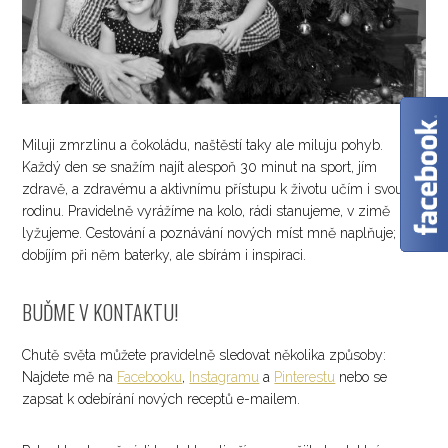
Miluji zmrzlinu a čokoládu, naštěstí taky ale miluju pohyb.
Každý den se snažím najít alespoň 30 minut na sport, jím
zdravě, a zdravému a aktivnímu přístupu k životu učím i svou
rodinu. Pravidelně vyrážíme na kolo, rádi stanujeme, v zimě
lyžujeme. Cestování a poznávání nových míst mně naplňuje;
dobíjím při něm baterky, ale sbírám i inspiraci.
BUĎME V KONTAKTU!
Chutě světa můžete pravidelně sledovat několika způsoby:
Najdete mě na
Facebooku
,
Instagramu
a
Pinterestu
nebo se
zapsat k odebírání nových receptů e-mailem.