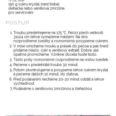
150 g cukru krystal (není třeba)
šlehačka nebo vanilková zmrzlina
pro servírování
POSTUP
Troubu předehřejeme na 175 °C. Pečící plech velikosti
31x24 cm lehce vymažeme máslem. Na dno
rozprostřeme švestky a rovnoměrně posypeme cukrem.
V míse smícháme mouku a prášek do pečiva a pak hned
přidáme máslo, cukr a vanilkový extrakt. Dobře, ale
opatrně promícháme. Vznikne docela husté těsto.
Těsto prsty rovnoměrně rozprostřeme na vrstvu švestek.
Pečeme v předehřáté troubě 30 minut.
Potom zkontrolujeme a posypeme lehce cukrem krystal
a pečeme dalších 10 minut, do zlatova.
Před podáváním necháme 20-30 minut odstát a lehce
vychladnout.
Podáváme s vanilkovou zmrzlinou a šlehačkou.