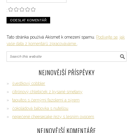
:
Tato stránka používá Akismet k omezení spamu.
Podívejte se, jak
vaše data z komentářů zpracováváme.
.
NEJNOVĚJŠÍ PŘÍSPĚVKY
švestkový cobbler
citrónový chlebíček z kysané smetany
taquitos s černými fazolemi a sýrem
čokoládová bábovka s nutellou
nepečené cheesecake řezy s lesním ovocem
NEJNOVĚJŠÍ KOMENTÁŘE