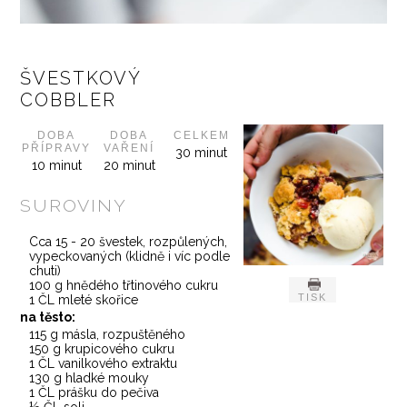
ŠVESTKOVÝ
COBBLER
DOBA
DOBA
CELKEM
PŘÍPRAVY
VAŘENÍ
30 minut
10 minut
20 minut
SUROVINY
Cca 15 - 20 švestek, rozpůlených,
vypeckovaných (klidně i víc podle
chuti)
100 g hnědého třtinového cukru
TISK
1 ČL mleté skořice
na těsto:
115 g másla, rozpuštěného
150 g krupicového cukru
1 ČL vanilkového extraktu
130 g hladké mouky
1 ČL prášku do pečiva
½ ČL soli