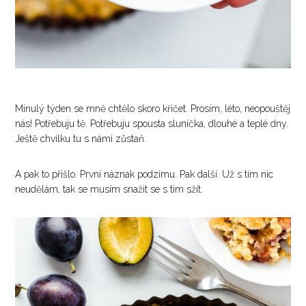
Minulý týden se mně chtělo skoro křičet. Prosím, léto, neopouštěj
nás! Potřebuju tě. Potřebuju spousta sluníčka, dlouhé a teplé dny.
Ještě chvilku tu s námi zůstaň.
A pak to přišlo. První náznak podzimu. Pak další. Už s tím nic
neudělám, tak se musím snažit se s tím sžít.