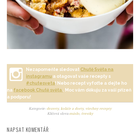
Nezapomeňte sledovat
Chutě Světa na
instagramu
a otagovat vaše recepty s
#chutesveta
! Nebo recept vyfoťte a dejte ho
na
facebook Chutě světa
. Moc vám děkuju za vaši přízeň
a podporu!
Kategorie:
dezerty
,
koláče a dorty
,
všechny recepty
Klíčová slova:
máslo
,
švestky
NAPSAT KOMENTÁŘ