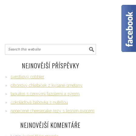
NEJNOVĚJŠÍ PŘÍSPĚVKY
švestkový cobbler
citrónový chlebíček z kysané smetany
taquitos s černými fazolemi a sýrem
čokoládová bábovka s nutellou
nepečené cheesecake řezy s lesním ovocem
NEJNOVĚJŠÍ KOMENTÁŘE