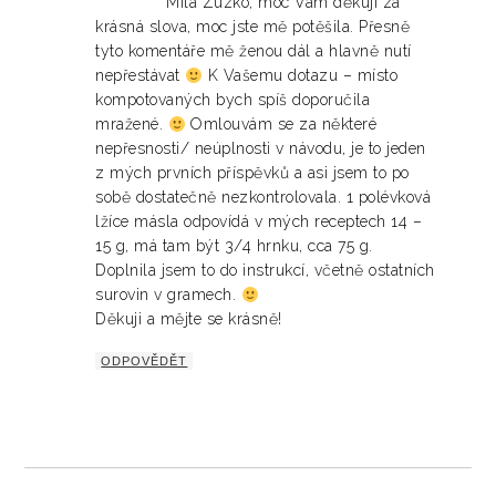
Milá Zuzko, moc Vám děkuji za
krásná slova, moc jste mě potěšila. Přesně
tyto komentáře mě ženou dál a hlavně nutí
nepřestávat
K Vašemu dotazu – místo
kompotovaných bych spíš doporučila
mražené.
Omlouvám se za některé
nepřesnosti/ neúplnosti v návodu, je to jeden
z mých prvních příspěvků a asi jsem to po
sobě dostatečně nezkontrolovala. 1 polévková
lžíce másla odpovídá v mých receptech 14 –
15 g, má tam být 3/4 hrnku, cca 75 g.
Doplnila jsem to do instrukcí, včetně ostatních
surovin v gramech.
Děkuji a mějte se krásně!
ODPOVĚDĚT