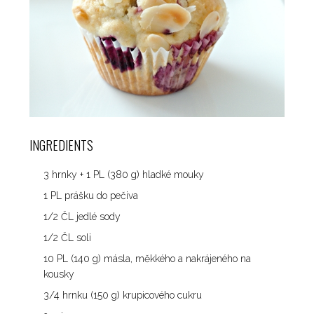
INGREDIENTS
3 hrnky + 1 PL (380 g) hladké mouky
1 PL prášku do pečiva
1/2 ČL jedlé sody
1/2 ČL soli
10 PL (140 g) másla, měkkého a nakrájeného na
kousky
3/4 hrnku (150 g) krupicového cukru