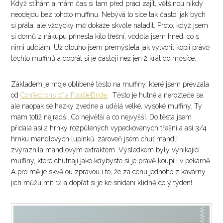
Když stíhám a mám čas si tam před prací zajít, většinou nikdy
neodejdu bez tohoto muffinu. Nebývá to sice tak často, jak bych
si přála, ale vždycky mě dokáže skvěle naladit. Proto, když jsem
si domů z nákupu přinesla kilo třešní, věděla jsem hned, co s
nimi udělám. Už dlouho jsem přemýšlela jak vytvořit kopii právě
těchto muffinů a dopřát si je častěji než jen 2 krát do měsíce.
Základem je moje oblíbené těsto na muffiny, které jsem převzala
od
Confections of a FoodieBride
. Těsto je hutné a nerozteče se,
ale naopak se hezky zvedne a udělá velké, vysoké muffiny. Ty
mám totiž nejradši. Co největší a co nejvyšší. Do těsta jsem
přidala asi 2 hrnky rozpůlených vypeckovaných třešní a asi 3/4
hrnku mandlových lupínků, zároveň jsem chuť mandlí
zvýraznila mandlovým extraktem. Výsledkem byly vynikající
muffiny, které chutnají jako kdybyste si je právě koupili v pekárně.
A pro mě je skvělou zprávou i to, že za cenu jednoho z kavárny
jich můžu mít 12 a dopřát si je ke snídani klidně celý týden!