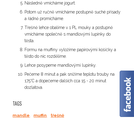
Následně vmícháme jogurt.
Potom už ručně vmícháme postupně suché přísady
a řádně promícháme.
Třešně lehce obalíme v 1 PL mouky a postupně
vmícháme společně s mandlovými lupínky do
těsta.
Formu na muffiny vyložíme papírovými košíčky a
těsto do nic rozdělíme.
✕
Lehce posypeme mandlovými lupínky.
Pečeme 8 minut a pak snížíme teplotu trouby na
175°C a dopečeme dalších cca 15 - 20 minut
dozlatova.
TAGS
mandle
,
muffin
,
třešně