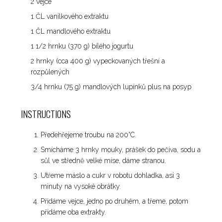
2 vejce
1 ČL vanilkového extraktu
1 ČL mandlového extraktu
1 1/2 hrnku (370 g) bílého jogurtu
2 hrnky (cca 400 g) vypeckovaných třešní a
rozpůlených
3/4 hrnku (75 g) mandlových lupínků plus na posyp
INSTRUCTIONS
Předehřejeme troubu na 200°C.
Smícháme 3 hrnky mouky, prášek do pečiva, sodu a
sůl ve středně velké míse, dáme stranou.
Utřeme máslo a cukr v robotu dohladka, asi 3
minuty na vysoké obrátky.
Přidáme vejce, jedno po druhém, a třeme, potom
přidáme oba extrakty.