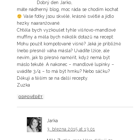
Dobrý den Jarko,
máte nádherný blog, moc ráda se chodím kochat
Vaše fotky jsou skvělé, krásně světlé a jídlo
hezky naaranžované.
Chtěla bych vyzkoušet tyhle višňovo-mandlové
muffiny a měla bych několik dotazů na recept:
Mohu použít kompotované višně? Jaká je přibližně
(nebo přesně) váha másla? Uvádíte lžíce, ale
nevím, jak to přesně naměřit, když nemá být
máslo tekuté. A nakonec – mandlové lupínky –
uvádíte 3/4 – to má být hrnku? Nebo sáčku?
Děkuji a těším se na další recepty.
Zuzka
ODPOVĚDĚT
Jarka
3. března 2015 at 13:01