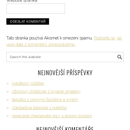
Webová stránka
Tato stránka používá Akismet k omezení spamu.
Podívejte se, jak
vaše data z komentářů zpracováváme.
.
NEJNOVĚJŠÍ PŘÍSPĚVKY
švestkový cobbler
citrónový chlebíček z kysané smetany
taquitos s černými fazolemi a sýrem
čokoládová bábovka s nutellou
nepečené cheesecake řezy s lesním ovocem
NEJNOVĚJŠÍ KOMENTÁŘE