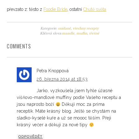
převzato z: těsto z
Foodie Bride
, ostatní
Chutě světa
Kategorie:
snídaně
,
všechny recepty
Klíčová slova:
mandle
,
muffin
,
třešně
COMMENTS
Petra Knoppová
26. března 2014 at 18:53
Jarko, vyzkoušela jsem tyhle úžasné
višňovo-mandlové muffiny podle Vašeho receptu a
jsou naprosto boží
Děkuji moc za prima
receptík. Máte krásný blog. Ještě se chystám na
sladko-kyselé kuře a už se moooc těším. Přeji
krásný večer a děkuji za nové tipy
ODPOVĚDĚT