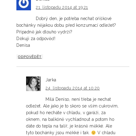
21. listopadu 2014 at 19:21
Dobrý den, je potřeba nechat oříškové
bochánky nějakou dobu před konzumací odležet?
Případně jak dlouho vydrží?
Děkuji za odpověď!
Denisa
ODPOVĚDĚT
Jarka
24. listopadu 2014 at 10:20
Milá Deniso, není třeba je nechat
odležet. Ale jako je to skoro se vším cukrovím,
pokud ho necháte v chladu, v garáži, za
oknem, na balkóně vychladnout a potom ho
dáte do tepla na talíř, je krásně měkké. Ale
tyto bochánky jsou měkké i tak.
V chladu