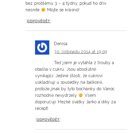
bez problému 3 – 4 týdny, pokud ho dřív
nesníte
Mějte se krásně!
ODPOVĚDĚT
Denisa
30. listopadu 2014 at 19:09
Teď jsem je vytáhla z trouby a
obalila v cukru. Jsou absolutně
vynikající. Jediné štěstí, že cukroví
uskladňuji u sousedky na balkoně,
protože jinak by tyto bochánky do Vánoc
rozhodně nevydržely
Všem
doporučuji. Hezké svátky Jarko a díky za
recept!
ODPOVĚDĚT