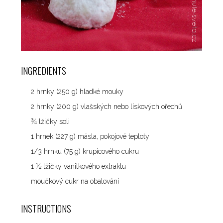
INGREDIENTS
2 hrnky (250 g) hladké mouky
2 hrnky (200 g) vlašských nebo lískových ořechů
¾ lžičky soli
1 hrnek (227 g) másla, pokojové teploty
1/3 hrnku (75 g) krupicového cukru
1 ½ lžičky vanilkového extraktu
moučkový cukr na obalování
INSTRUCTIONS