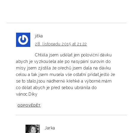
jitka
28. listopadu 2015 at 21:22
Chtěla jsem udělat jen poloviční dávku
abych je vyzkoušela ale po nasypání surovin do
mísy jsem zjistila že ořechů jsem dala na dávku
celou a tak jsem musela vše ostatní přidat,ještě že
se to stalo,jsou nádherně křehké a výborné,mám
co dělat abych je před sebou ubránila do
vánoc.Díky
ODPOVĚDĚT
Jarka