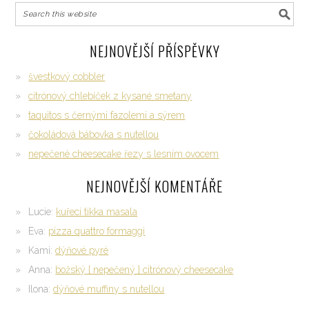
NEJNOVĚJŠÍ PŘÍSPĚVKY
švestkový cobbler
citrónový chlebíček z kysané smetany
taquitos s černými fazolemi a sýrem
čokoládová bábovka s nutellou
nepečené cheesecake řezy s lesním ovocem
NEJNOVĚJŠÍ KOMENTÁŘE
Lucie
:
kuřecí tikka masala
Eva
:
pizza quattro formaggi
Kami
:
dýňové pyré
Anna
:
božský { nepečený } citrónový cheesecake
Ilona
:
dýňové muffiny s nutellou