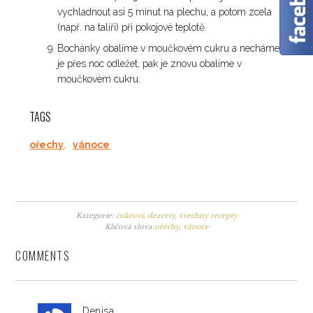
vychladnout asi 5 minut na plechu, a potom zcela
(např. na talíři) při pokojové teplotě.
Bochánky obalíme v moučkovém cukru a necháme
je přes noc odležet, pak je znovu obalíme v
moučkovém cukru.
TAGS
ořechy
,
vánoce
Kategorie:
cukroví
,
dezerty
,
všechny recepty
Klíčová slova:
ořechy
,
vánoce
COMMENTS
Denisa