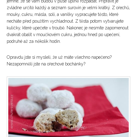
jemné, že se vám budou v puse úplně rozpadat. Připravit je
zvládne určitě každý a seznam surovin je velmi krátký. Z ořechů,
mouky, cukru, másla, soli, a vanilky vypracujete těsto, které
necháte před použitím vychladnout. Z těsta potom vytvarujete
kuličky, které upečete v troubě. Nakonec je nesmíte zapomenout
dvakrát obalit v moučkovém cukru, jednou hned po upečení,
podruhé až za několik hodin.
Opravdu jste si mysleli, že už máte všechno napečeno?
Nezapomněli jste na ořechové bochánky?