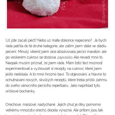
Už jste začali péct? Nebo už máte dokonce napečeno? Já bych
ráda patřila do té druhé kategorie, ale zatím jsem stále ve stádiu
pečení. Minulý víkend jsem sice absolvovala pečící maraton, ale
po veškerém cukroví se doslova
zaprášilo.
Ale nevadí mně to.
Naopak musím přiznat, že jsem ráda. Mám totiž teď možnost
experimentovat a vyzkoušet si recepty na cukroví, které jsem
ještě nedělala. A to mně hrozně baví. To objevování, a hlavně to
ochutnávání nových, skvělých receptů, které třeba příště zahrnu
do svého vánočního pečícího repertoáru. Jako například tyto
oříškové bochánky.
Ořechové, máslové, nadýchané. Jejich chuť je díky poměrně
velkému množství ořechů docela výrazná. Ale přitom jsou tak