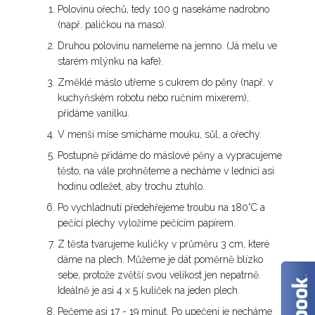
Polovinu ořechů, tedy 100 g nasekáme nadrobno
(např. paličkou na maso).
Druhou polovinu nameleme na jemno. (Já melu ve
starém mlýnku na kafe).
Změklé máslo utřeme s cukrem do pěny (např. v
kuchyňském robotu nebo ručním mixerem),
přidáme vanilku.
V menší míse smícháme mouku, sůl, a ořechy.
Postupně přidáme do máslové pěny a vypracujeme
těsto, na vále prohněteme a necháme v lednici asi
hodinu odležet, aby trochu ztuhlo.
Po vychladnutí předehřejeme troubu na 180°C a
pečící plechy vyložíme pečícím papírem.
✕
Z těsta tvarujeme kuličky v průměru 3 cm, které
dáme na plech. Můžeme je dát poměrně blízko
sebe, protože zvětší svou velikost jen nepatrně.
Ideálně je asi 4 x 5 kuliček na jeden plech.
Pečeme asi 17 - 19 minut. Po upečení je necháme