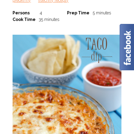
předkrmy
všechny recepty
Persons
4
Prep Time
5 minutes
✕
Cook Time
35 minutes