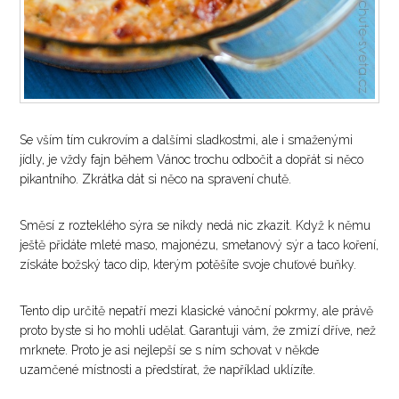
Se vším tím cukrovím a dalšími sladkostmi, ale i smaženými
jídly, je vždy fajn během Vánoc trochu odbočit a dopřát si něco
pikantního. Zkrátka dát si něco na spravení chutě.
Směsí z rozteklého sýra se nikdy nedá nic zkazit. Když k němu
ještě přidáte mleté maso, majonézu, smetanový sýr a taco koření,
získáte božský taco dip, kterým potěšíte svoje chuťové buňky.
Tento dip určitě nepatří mezi klasické vánoční pokrmy, ale právě
proto byste si ho mohli udělat. Garantuji vám, že zmizí dříve, než
mrknete. Proto je asi nejlepší se s ním schovat v někde
uzamčené místnosti a předstírat, že například uklízíte.