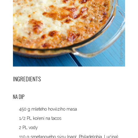
INGREDIENTS
NA DIP
450 g mletého ​​hovězího masa
1/2 PL koření na tacos
2 PL vody
110 g smetanového sýru (např. Philadelphia, Lučina)