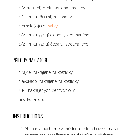
1/2 (120 ml) hrnku kysané smetany
1/4 hrnku (60 ml) majonézy
1 hrnek (240 g)
salsy
1/2 hrnku (50 g) eidamu, strouhaného
1/2 hrnku (50 g) čedaru, strouhaného
PŘÍLOHY, NA OZDOBU:
1 rajče, nakrájené na kostičky
1 avokádo, nakrájené na kostičky
2 PL nakrájených černých oliv
hrst koriandru
INSTRUCTIONS
Na pánvi necháme zhnědnout mleté ​​hovězí maso,