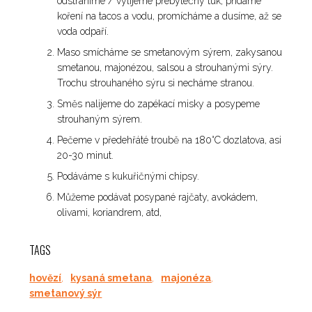
odstraníme / vylijeme přebytečný tuk, přidáme
koření na tacos a vodu, promícháme a dusíme, až se
voda odpaří.
Maso smícháme se smetanovým sýrem, zakysanou
smetanou, majonézou, salsou a strouhanými sýry.
Trochu strouhaného sýru si necháme stranou.
Směs nalijeme do zapékací misky a posypeme
strouhaným sýrem.
Pečeme v předehřáté troubě na 180°C dozlatova, asi
20-30 minut.
Podáváme s kukuřičnými chipsy.
Můžeme podávat posypané rajčaty, avokádem,
olivami, koriandrem, atd,
TAGS
hovězí
,
kysaná smetana
,
majonéza
,
smetanový sýr