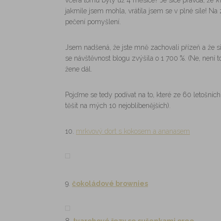
včera tomu byly už 4 měsíce? Je sice pravda, že
k
jakmile jsem mohla, vrátila jsem se v plné síle! Na
pečení pomyšlení.
Jsem nadšená, že jste mně zachovali přízeň a že si
se návštěvnost blogu zvýšila o 1 700 %. (Ne, není to 
žene dál.
Pojďme se tedy podívat na to, které ze 60 letošních 
těšit na mých 10 nejoblíbenějších).
10.
mrkvový dort s kokosem a ananasem
9.
čokoládové brownies