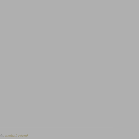
ie:
osobní
,
různé