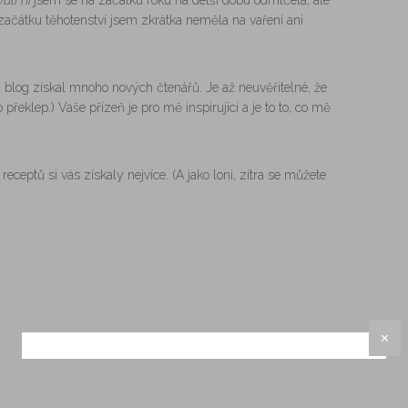
vůli ní
jsem se na začátku roku na delší dobu odmlčela, ale
 začátku těhotenství jsem zkrátka neměla na vaření ani
 blog získal mnoho nových čtenářů. Je až neuvěřitelné, že
překlep.) Vaše přízeň je pro mě inspirující a je to to, co mě
receptů si vás získaly nejvíce. (A jako loni, zítra se můžete
✕