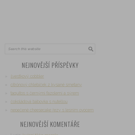
NEJNOVĚJŠÍ PŘÍSPĚVKY
švestkový cobbler
citrónový chlebíček z kysané smetany
taquitos s černými fazolemi a sýrem
čokoládová bábovka s nutellou
nepečené cheesecake řezy s lesním ovocem
NEJNOVĚJŠÍ KOMENTÁŘE