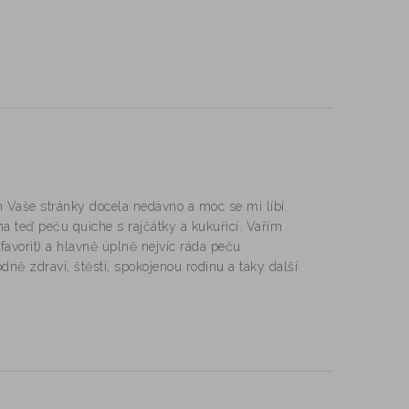
em Vaše stránky docela nedávno a moc se mi líbí.
na teď peču quiche s rajčátky a kukuřicí. Vařím
favorit) a hlavně úplně nejvíc ráda peču.
ně zdraví, štěstí, spokojenou rodinu a taky další