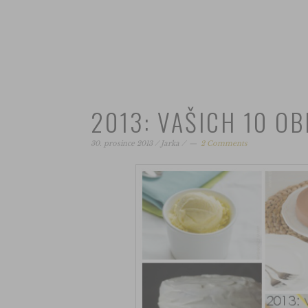
2013: VAŠICH 10 O
30. prosince 2013
/
Jarka
/
2 Comments