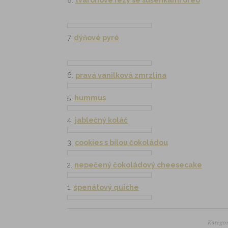
8.
tvarohové řezy se sušenkami oreo
7.
dýňové pyré
6.
pravá vanilková zmrzlina
5.
hummus
4.
jablečný koláč
3.
cookies s bílou čokoládou
2.
nepečený čokoládový cheesecake
1.
špenátový quiche
Kategor