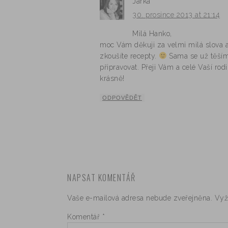
Jarka
30. prosince 2013 at 21:14
Milá Hanko,
moc Vám děkuji za velmi milá slova a
zkoušíte recepty.
Sama se už těším 
připravovat. Přeji Vám a celé Vaší rod
krásně!
ODPOVĚDĚT
NAPSAT KOMENTÁŘ
Vaše e-mailová adresa nebude zveřejněna.
Vyž
Komentář
*