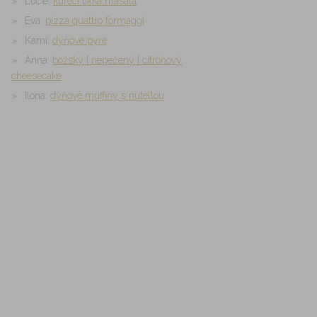
Lucie
:
kuřecí tikka masala
Eva
:
pizza quattro formaggi
Kami
:
dýňové pyré
Anna
:
božský { nepečený } citrónový
cheesecake
Ilona
:
dýňové muffiny s nutellou