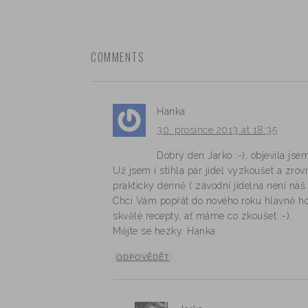
COMMENTS
Hanka
30. prosince 2013 at 18:35
Dobrý den Jarko :-), objevila js
Už jsem i stihla pár jídel vyzkoušet a zrov
prakticky denně ( závodní jídelna není náš 
Chci Vám popřát do nového roku hlavně hod
skvělé recepty, ať máme co zkoušet :-).
Mějte se hezky. Hanka.
ODPOVĚDĚT