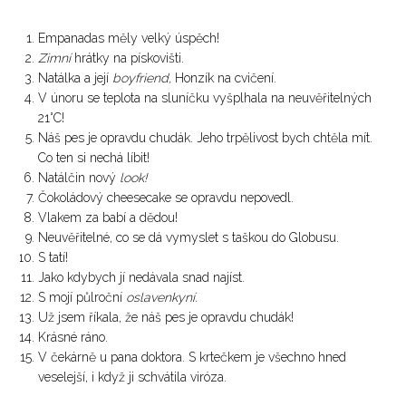
Empanadas měly velký úspěch!
Zimní
hrátky na pískovišti.
Natálka a její
boyfriend,
Honzík na cvičení.
V únoru se teplota na sluníčku vyšplhala na neuvěřitelných
21°C!
Náš pes je opravdu chudák. Jeho trpělivost bych chtěla mít.
Co ten si nechá líbit!
Natálčin nový
look!
Čokoládový cheesecake se opravdu nepovedl.
Vlakem za babí a dědou!
Neuvěřitelné, co se dá vymyslet s taškou do Globusu.
S tatí!
Jako kdybych jí nedávala snad najíst.
S mojí půlroční
oslavenkyní.
Už jsem říkala, že náš pes je opravdu chudák!
Krásné ráno.
V čekárně u pana doktora. S krtečkem je všechno hned
veselejší, i když ji schvátila viróza.