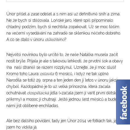
Únor přišel a zase odešel a s ním asi už definitivně sníh a zima.
Ne že bych si stěžovala. Loňské jaro, které spíš připomínalo
chladný podzim, bych si nechtěla zopakovat. Už se moc těším
na večerní vysedávání na zahradě se sklenkou něčeho dobrého.
A co se stalo v únoru
důležitého
?
Největší novinkou bylo určitě to, že naše Natálka musela začít
nosit brýle. Přijala je ale s takovou lehkostí, že prvotní šok a obavy
(na naší straně) se rázem rozplynul. Uznejte, že jí moc sluší!
Kromě toho Laura
oslavila
6 měsíců, i když ne tak úplně.
Narodila se totiž 29. srpna a ten jeden den jí letos v únoru jaksi
chyběl. Každopádně je to už velká princezna, která začala
ochutnávat
dospělácká
jídla (=začala jsem jí vařit první dětské
příkrmy) a moooc jí chutnají. Ještě jednou šest měsíců a bude s
námi jíst oblíbené enchiladas.
Ale bez dalšího povídání, tady jen Únor 2014 ve fotkách tak, jak
jsem ho viděla já.