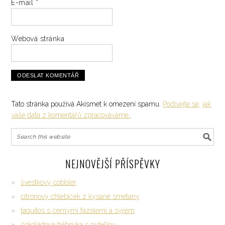
E-mail
*
Webová stránka
Tato stránka používá Akismet k omezení spamu.
Podívejte se, jak
vaše data z komentářů zpracováváme.
.
NEJNOVĚJŠÍ PŘÍSPĚVKY
švestkový cobbler
citrónový chlebíček z kysané smetany
taquitos s černými fazolemi a sýrem
čokoládová bábovka s nutellou