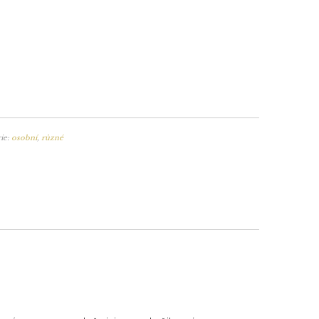
ie:
osobní
,
různé