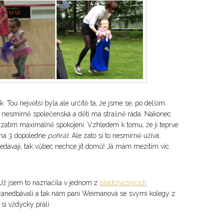
Tou největší byla ale určitě ta, že jsme se, po delším
iž nesmírně společenská a děti má strašně ráda. Nakonec
zatím maximálně spokojeni. Vzhledem k tomu, že jí teprve
n na 3 dopoledne
pohrát
. Ale zato si to nesmírně užívá.
ředávají, tak vůbec nechce jít domů! Já mám mezitím víc
. Už jsem to naznačila v jednom z
předcházejících
 zanedbávali a tak nám paní Weimanová se svými kolegy z
 si vždycky přáli.