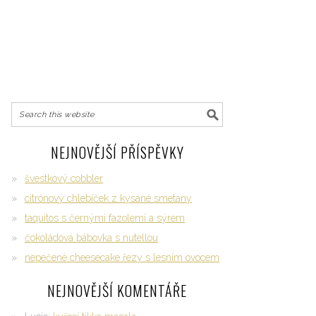
NEJNOVĚJŠÍ PŘÍSPĚVKY
švestkový cobbler
citrónový chlebíček z kysané smetany
taquitos s černými fazolemi a sýrem
čokoládová bábovka s nutellou
nepečené cheesecake řezy s lesním ovocem
NEJNOVĚJŠÍ KOMENTÁŘE