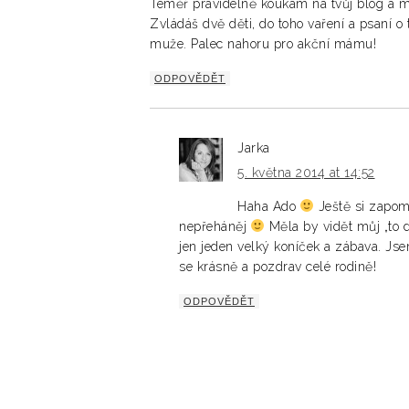
Téměř pravidelně koukám na tvůj blog a m
Zvládáš dvě děti, do toho vaření a psaní 
muže. Palec nahoru pro akční mámu!
ODPOVĚDĚT
Jarka
5. května 2014 at 14:52
Haha Ado
Ještě si zapom
nepřeháněj
Měla by vidět můj „to d
jen jeden velký koníček a zábava. Jsem
se krásně a pozdrav celé rodině!
ODPOVĚDĚT