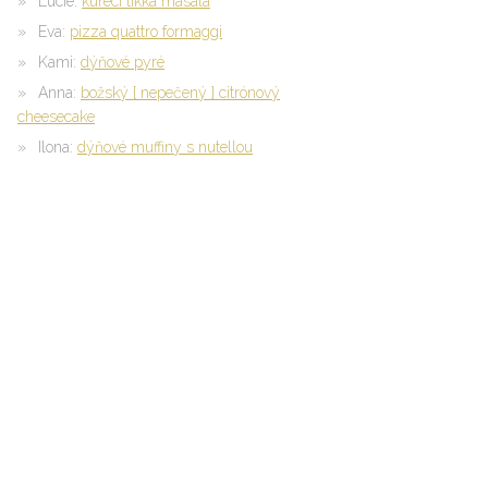
Lucie
:
kuřecí tikka masala
Eva
:
pizza quattro formaggi
Kami
:
dýňové pyré
Anna
:
božský { nepečený } citrónový
cheesecake
Ilona
:
dýňové muffiny s nutellou