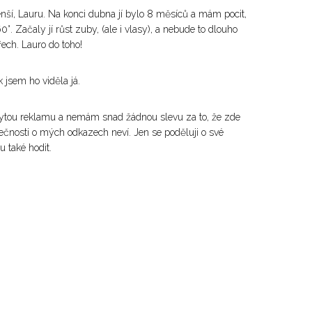
, Lauru. Na konci dubna jí bylo 8 měsíců a mám pocit,
0°. Začaly jí růst zuby, (ale i vlasy), a nebude to dlouho
řech. Lauro do toho!
k jsem ho viděla já.
ytou reklamu a nemám snad žádnou slevu za to, že zde
čnosti o mých odkazech neví. Jen se poděluji o své
u také hodit.