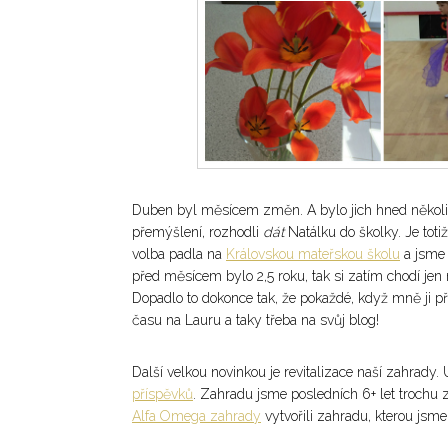
Duben byl měsícem změn. A bylo jich hned několik. 
přemýšlení, rozhodli
dát
Natálku do školky. Je tot
volba padla na
Královskou mateřskou školu
a jsme 
před měsícem bylo 2,5 roku, tak si zatím chodí je
Dopadlo to dokonce tak, že pokaždé, když mně ji p
času na Lauru a taky třeba na svůj blog!
Další velkou novinkou je revitalizace naší zahrady
příspěvků
. Zahradu jsme posledních 6+ let trochu
Alfa Omega zahrady
vytvořili zahradu, kterou jsme