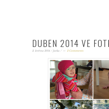
DUBEN 2014 VE FO
2. května 2014
/
Jarka
/
2 Comments