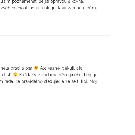
usím poznamenat, že jsi opravdu šikovná.
o tvých pochoutkách na blogu, taky zahradu, dům,
něla práci a psa
Ale vážně, děkuji, ale
o list“
Každá/ý zvládáme něco jiného, blog je
 ráda, že pravidelně sleduješ a že se ti líbí. Měj