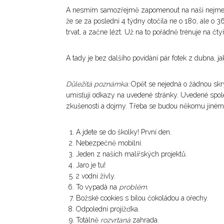
A nesmím samozřejmě zapomenout na naši nejmenší
že se za poslední 4 týdny otočila ne o 180, ale o 36
trvat, a začne lézt. Už na to pořádně trénuje na čty
A tady je bez dalšího povídání pár fotek z dubna, ja
Důležitá poznámka:
Opět se nejedná o žádnou skr
umisťuji odkazy na uvedené stránky. Uvedené spole
zkušenosti a dojmy. Třeba se budou někomu jiném
A jdete se do školky! První den.
Nebezpečně mobilní.
Jeden z našich malířských projektů.
Jaro je tu!
2 vodní živly.
To vypadá na
problém.
Božské cookies s bílou čokoládou a ořechy.
Odpolední projížďka.
Totálně
rozvrtaná
zahrada.