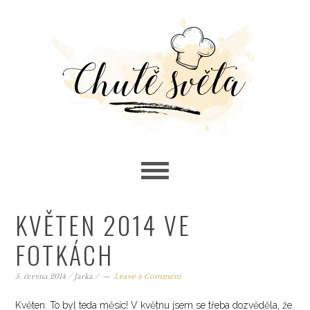
Skip
Skip
Skip
to
to
to
primary
main
primary
navigation
content
sidebar
KVĚTEN 2014 VE
FOTKÁCH
5. června 2014
/
Jarka
/
Leave a Comment
Květen. To byl teda měsíc! V květnu jsem se třeba dozvěděla, že