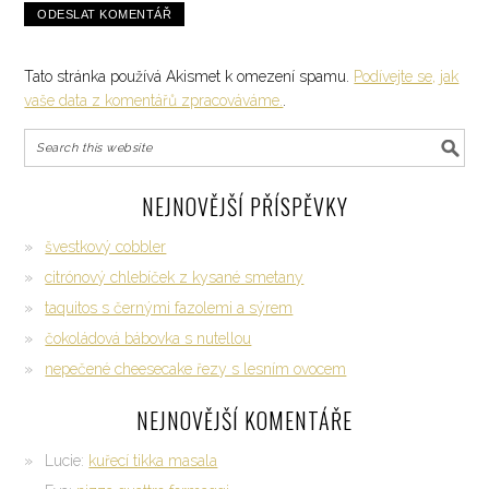
Tato stránka používá Akismet k omezení spamu.
Podívejte se, jak
vaše data z komentářů zpracováváme.
.
NEJNOVĚJŠÍ PŘÍSPĚVKY
švestkový cobbler
citrónový chlebíček z kysané smetany
taquitos s černými fazolemi a sýrem
čokoládová bábovka s nutellou
nepečené cheesecake řezy s lesním ovocem
NEJNOVĚJŠÍ KOMENTÁŘE
Lucie
:
kuřecí tikka masala