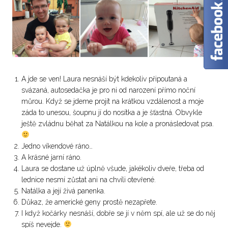
A jde se ven! Laura nesnáší být kdekoliv připoutaná a
svázaná, autosedačka je pro ni od narození přímo noční
můrou. Když se jdeme projít na krátkou vzdálenost a moje
záda to unesou, šoupnu jí do nosítka a je šťastná. Obvykle
ještě zvládnu běhat za Natálkou na kole a pronásledovat psa.
Jedno víkendové ráno…
A krásné jarní ráno.
Laura se dostane už úplně všude, jakékoliv dveře, třeba od
lednice nesmí zůstat ani na chvíli otevřené.
Natálka a její živá panenka.
Důkaz, že americké geny prostě nezapřete.
I když kočárky nesnáší, dobře se jí v něm spí, ale už se do něj
spíš nevejde.