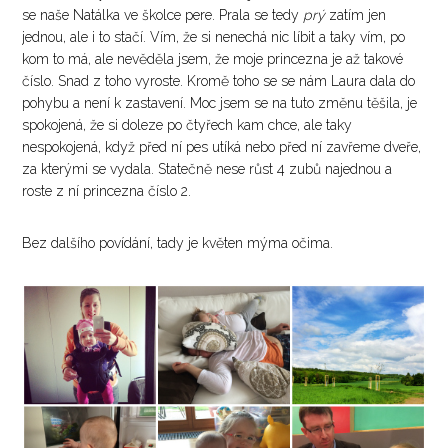
se naše Natálka ve školce pere. Prala se tedy
prý
zatím jen
jednou, ale i to stačí. Vím, že si nenechá nic líbit a taky vím, po
kom to má, ale nevěděla jsem, že moje princezna je až takové
číslo. Snad z toho vyroste. Kromě toho se se nám Laura dala do
pohybu a není k zastavení. Moc jsem se na tuto změnu těšila, je
spokojená, že si doleze po čtyřech kam chce, ale taky
nespokojená, když před ní pes utíká nebo před ní zavřeme dveře,
za kterými se vydala. Statečně nese růst 4 zubů najednou a
roste z ní princezna číslo 2.
Bez dalšího povídání, tady je květen mýma očima.