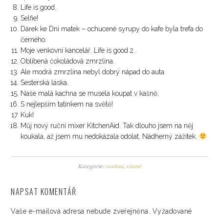
Life is good.
Selfie!
Dárek ke Dni matek – ochucené syrupy do kafe byla trefa do
černého.
Moje venkovní kancelář. Life is good 2.
Oblíbená čokoládová zmrzlina.
Ale modrá zmrzlina nebyl dobrý nápad do auta.
Sesterská láska.
Naše malá kachna se musela koupat v kašně.
S nejlepším tatínkem na světě!
Kuk!
Můj nový ruční mixer KitchenAid. Tak dlouho jsem na něj
koukala, až jsem mu nedokázala odolat. Nádherný zážitek.
Kategorie:
osobní
,
různé
NAPSAT KOMENTÁŘ
Vaše e-mailová adresa nebude zveřejněna.
Vyžadované