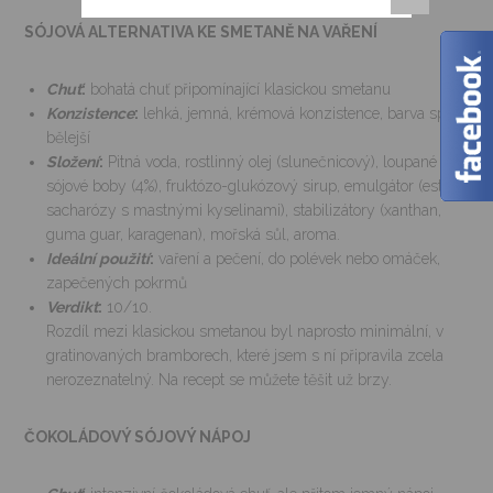
SÓJOVÁ ALTERNATIVA KE SMETANĚ NA VAŘENÍ
Chuť
:
bohatá chuť připomínající klasickou smetanu
Konzistence
:
lehká, jemná, krémová konzistence, barva spíš
bělejší
Složení
:
Pitná voda, rostlinný olej (slunečnicový), loupané
sójové boby (4%), fruktózo-glukózový sirup, emulgátor (estery
sacharózy s mastnými kyselinami), stabilizátory (xanthan,
guma guar, karagenan), mořská sůl, aroma.
Ideální použití
:
vaření a pečení, do polévek nebo omáček,
zapečených pokrmů
Verdikt
:
10/10.
Rozdíl mezi klasickou smetanou byl naprosto minimální, v
gratinovaných bramborech, které jsem s ní připravila zcela
nerozeznatelný. Na recept se můžete těšit už brzy.
ČOKOLÁDOVÝ SÓJOVÝ NÁPOJ