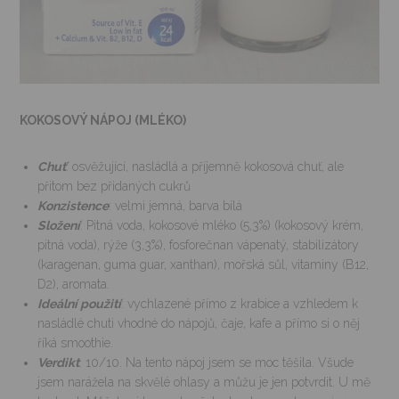
KOKOSOVÝ NÁPOJ (MLÉKO)
Chuť
: osvěžující, nasládlá a příjemně kokosová chuť, ale
přitom bez přidaných cukrů
Konzistence
: velmi jemná, barva bílá
Složení
: Pitná voda, kokosové mléko (5,3%) (kokosový krém,
pitná voda), rýže (3,3%), fosforečnan vápenatý, stabilizátory
(karagenan, guma guar, xanthan), mořská sůl, vitaminy (B12,
D2), aromata.
Ideální použití
: vychlazené přímo z krabice a vzhledem k
nasládlé chuti vhodné do nápojů, čaje, kafe a přímo si o něj
říká smoothie.
Verdikt
: 10/10. Na tento nápoj jsem se moc těšila. Všude
jsem narážela na skvělé ohlasy a můžu je jen potvrdit. U mě