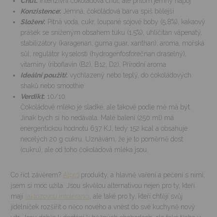
Chuť
:
intenzivní čokoládová chuť, ale přitom jemný nápoj
Konzistence
:
Jemná, čokoládová barva spíš bělejší
Složení
:
Pitná voda, cukr, loupané sójové boby (5,8%), kakaový
prášek se sníženým obsahem tuku (1,5%), uhličitan vápenatý,
stabilizátory (karagenan, guma guar, xanthan), aroma, mořská
sůl, regulátor kyselosti (hydrogenfosforečnan draselný),
vitaminy (riboflavin (B2), B12, D2), Přírodní aroma
Ideální použití
:
vychlazený nebo teplý, do čokoládových
shaků nebo smoothie
Verdikt
:
10/10
Čokoládové mléko je sladké, ale takové podle mě má být.
Jinak bych si ho nedávala. Malé balení (250 ml) má
energentickou hodnotu 637 KJ, tedy 152 kcal a obsahuje
necelých 20 g cukru. Uznávám, že je to poměrně dost
(cukru), ale od toho čokoládová mléka jsou.
Co říct závěrem?
Alpro
produkty, a hlavně vaření a pečení s nimi,
jsem si moc užila. Jsou skvělou alternativou nejen pro ty, kteří
mají
laktózovou intoleranci
, ale také pro ty, kteří chtějí svůj
jídelníček rozšířit o něco nového a vnést do své kuchyně nový