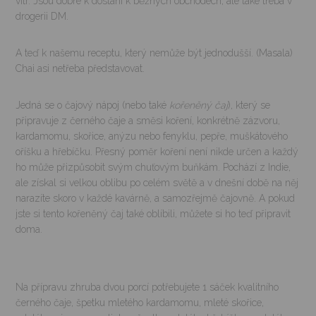
vítr. Jsou dobře k dostání k běžných obchodech, ale také třeba v
drogerii DM.
A teď k našemu receptu, který nemůže být jednodušší. (Masala)
Chai asi netřeba představovat.
Jedná se o čajový nápoj (nebo také
kořeněný čaj
), který se
připravuje z černého čaje a směsi koření, konkrétně zázvoru,
kardamomu, skořice, anýzu nebo fenyklu, pepře, muškátového
oříšku a hřebíčku. Přesný poměr koření není nikde určen a každý
ho může přizpůsobit svým chuťovým buňkám. Pochází z Indie,
ale získal si velkou oblibu po celém světě a v dnešní době na něj
narazíte skoro v každé kavárně, a samozřejmě čajovně. A pokud
jste si tento kořeněný čaj také oblíbili, můžete si ho teď připravit
doma.
Na přípravu zhruba dvou porcí potřebujete 1 sáček kvalitního
černého čaje, špetku mletého kardamomu, mleté skořice,