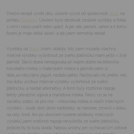
Dnešní recept vznikl díky úžasné výzvě od společnosti
Alpro
na
portálu
Blogerky
. Úkolem bylo otestovat zaslané výrobky a třeba
s nimi i něco uvařit nebo upéct. A jak víte, pečení, vaření a k tomu
focení je moje velká vášeň, a tak jsem nemohla odolat.
Výrobky od
Alpro
znám, období, kdy jsem musela všechny
mléčné výrobky vyškrtnout ze svého jídelníčku mám ještě v živé
paměti. Starší dcera nereagovala při kojení dobře na bílkovinu
kravského mléka v mateřském mléce a jakmile jsem si
dala
jen
obyčejný jogurt, nastalo peklo. Nezbývalo nic jiného, než
(na dobu určitou) mléčné výrobky vyškrtnout ze svého
jídelníčku, a hledat alternativy. A těmi byly rostlinné nápoje,
tehdy převážně sójová a mandlová mléka. Něco, co se na
začátku zdálo, že pro mě – milovníka mléka a všech mléčných
výrobků – bude úkol skoro nadlidský, se nakonec změnil v lásku
na celý život. Ani po ukončení nucené odstávky mléčných
výrobků jsem rostlinné nápoje nevyškrtla ze svého jídelníčku,
protože by to byla škoda. Nejsou určeny jen vyznavačům zdravé