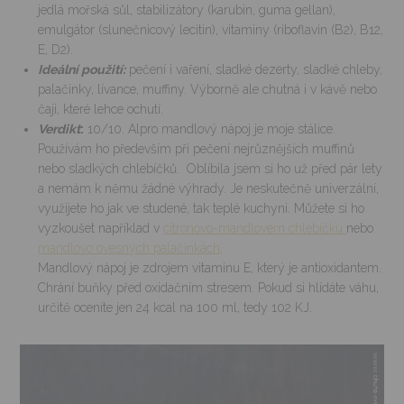
jedlá mořská sůl, stabilizátory (karubin, guma gellan),
emulgátor (slunečnicový lecitin), vitaminy (riboflavin (B2), B12,
E, D2).
Ideální použití:
pečení i vaření, sladké dezerty, sladké chleby,
palačinky, lívance, muffiny. Výborně ale chutná i v kávě nebo
čaji, které lehce ochutí.
Verdikt
:
10/10. Alpro mandlový nápoj je moje stálice.
Používám ho především při pečení nejrůznějších muffinů
nebo sladkých chlebíčků. Oblíbila jsem si ho už před pár lety
a nemám k němu žádné výhrady. Je neskutečně univerzální,
využijete ho jak ve studené, tak teplé kuchyni. Můžete si ho
vyzkoušet například v
citronovo-mandlovém chlebíčku
nebo
mandlovo ovesných palačinkách
.
Mandlový nápoj je zdrojem vitaminu E, který je antioxidantem.
Chrání buňky před oxidačním stresem. Pokud si hlídáte váhu,
určitě oceníte jen 24 kcal na 100 ml, tedy 102 KJ.