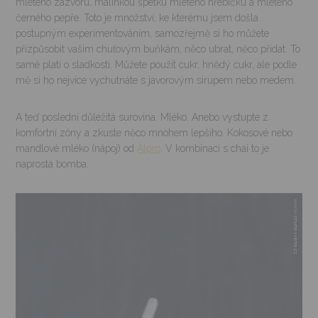
mletého zázvoru, malinkou špetku mletého hřebíčku a mletého
černého pepře. Toto je množství, ke kterému jsem došla
postupným experimentováním, samozřejmě si ho můžete
přizpůsobit vašim chuťovým buňkám, něco ubrat, něco přidat. To
samé platí o sladkosti. Můžete použít cukr, hnědý cukr, ale podle
mě si ho nejvíce vychutnáte s javorovým sirupem nebo medem.
A teď poslední důležitá surovina. Mléko. Anebo vystupte z
komfortní zóny a zkuste něco mnohem lepšího. Kokosové nebo
mandlové mléko (nápoj) od
Alpro
. V kombinaci s chai to je
naprostá bomba.