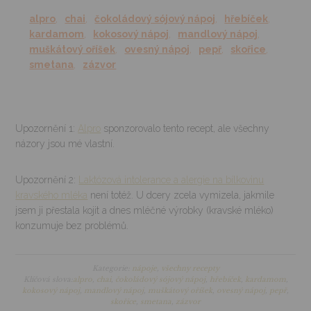
alpro
,
chai
,
čokoládový sójový nápoj
,
hřebíček
,
kardamom
,
kokosový nápoj
,
mandlový nápoj
,
muškátový oříšek
,
ovesný nápoj
,
pepř
,
skořice
,
smetana
,
zázvor
Upozornění 1:
Alpro
sponzorovalo tento recept, ale všechny
názory jsou mé vlastní.
Upozornění 2:
Laktózová intolerance a alergie na bílkovinu
kravského mléka
není totéž. U dcery zcela vymizela, jakmile
jsem ji přestala kojit a dnes mléčné výrobky (kravské mléko)
konzumuje bez problémů.
Kategorie:
nápoje
,
všechny recepty
Klíčová slova:
alpro
,
chai
,
čokoládový sójový nápoj
,
hřebíček
,
kardamom
,
kokosový nápoj
,
mandlový nápoj
,
muškátový oříšek
,
ovesný nápoj
,
pepř
,
skořice
,
smetana
,
zázvor