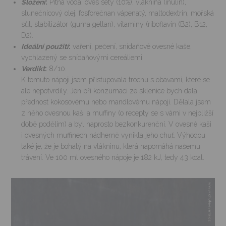
Složení
:
Pitná voda, oves setý (10%), vláknina (inulin),
slunečnicový olej, fosforečnan vápenatý, maltodextrin, mořská
sůl, stabilizátor (guma gellan), vitaminy (riboflavin (B2), B12,
D2).
Ideální použití
:
vaření, pečení, snídaňové ovesné kaše,
vychlazený se snídaňovými cereáliemi
Verdikt
:
8/10.
K tomuto nápoji jsem přistupovala trochu s obavami, které se
ale nepotvrdily. Jen při konzumaci ze sklenice bych dala
přednost kokosovému nebo mandlovému nápoji. Dělala jsem
z něho ovesnou kaši a muffiny (o recepty se s vámi v nejbližší
době podělím) a byl naprosto bezkonkurenční. V ovesné kaši
i ovesných muffinech nádherně vynikla jeho chuť. Výhodou
také je, že je bohatý na vlákninu, která napomáhá našemu
trávení. Ve 100 ml ovesného nápoje je 182 kJ, tedy 43 kcal.