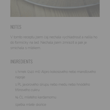
NOTES
V tomto receptu jsem čaj nechala vychladnout a nalila ho
do formičky na led. Nechala jsem zmrazit a pak je
smíchala s mlékem.
INGREDIENTS
1 hrnek (240 ml) Alpro kokosového nebo mandlového
nápoje
1 PL javorového sirupu nebo medu nebo hnědého
třtinového cukru
⅛ ČL mletého kardamomu
špetka mleté skořice