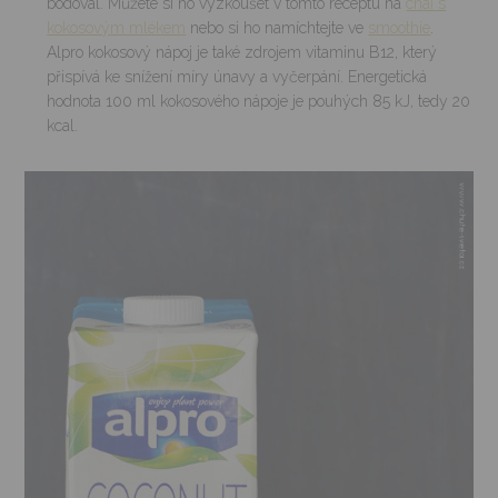
bodoval. Můžete si ho vyzkoušet v tomto receptu na
chai s
kokosovým mlékem
nebo si ho namíchtejte ve
smoothie
.
Alpro kokosový nápoj je také zdrojem vitaminu B12, který
přispívá ke snížení míry únavy a vyčerpání. Energetická
hodnota 100 ml kokosového nápoje je pouhých 85 kJ, tedy 20
kcal.