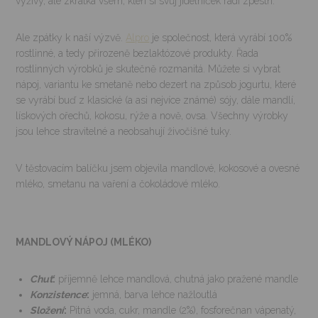
výživy, ale zkrátka všem, kteří si svůj jídelníček rádi zpestří.
Ale zpátky k naší výzvě.
Alpro
je společnost, která vyrábí 100%
rostlinné, a tedy přirozeně bezlaktózové produkty. Řada
rostlinných výrobků je skutečně rozmanitá. Můžete si vybrat
nápoj, variantu ke smetaně nebo dezert na způsob jogurtu, které
se vyrábí buď z klasické (a asi nejvíce známé) sójy, dále mandlí,
lískových ořechů, kokosu, rýže a nově, ovsa. Všechny výrobky
jsou lehce stravitelné a neobsahují živočišné tuky.
V těstovacím balíčku jsem objevila mandlové, kokosové a ovesné
mléko, smetanu na vaření a čokoládové mléko.
MANDLOVÝ NÁPOJ (MLÉKO)
Chuť
:
příjemně lehce mandlová, chutná jako pražené mandle
Konzistence
:
jemná, barva lehce nažloutlá
Složení
:
Pitná voda, cukr, mandle (2%), fosforečnan vápenatý,