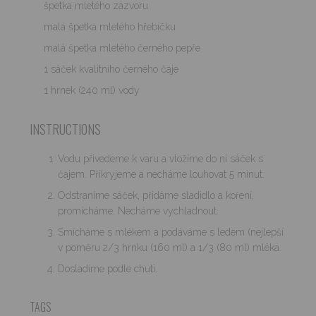
špetka mletého zázvoru
malá špetka mletého hřebíčku
malá špetka mletého černého pepře
1 sáček kvalitního černého čaje
1 hrnek (240 ml) vody
INSTRUCTIONS
Vodu přivedeme k varu a vložíme do ní sáček s
čajem. Přikryjeme a necháme louhovat 5 minut.
Odstraníme sáček, přidáme sladidlo a koření,
promícháme. Necháme vychladnout.
Smícháme s mlékem a podáváme s ledem (nejlepší
v poměru 2/3 hrnku (160 ml) a 1/3 (80 ml) mléka.
Dosladíme podle chuti.
TAGS