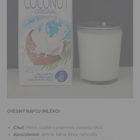
OVESNÝ NÁPOJ (MLÉKO)
Chuť
:
mírně sladká s příjemnou ovesnou chutí
Konzistence
:
Jemná, barva lehce nažloutlá