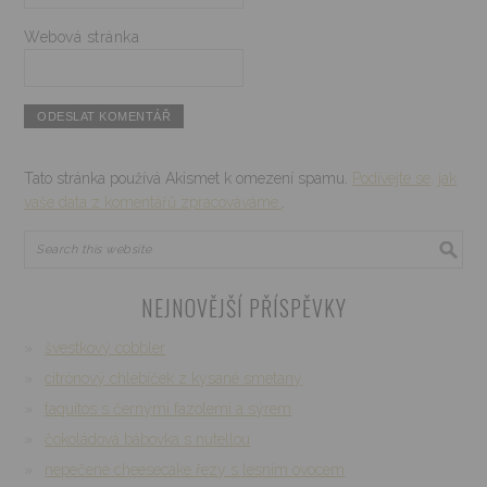
Webová stránka
Tato stránka používá Akismet k omezení spamu.
Podívejte se, jak
vaše data z komentářů zpracováváme.
.
NEJNOVĚJŠÍ PŘÍSPĚVKY
švestkový cobbler
citrónový chlebíček z kysané smetany
taquitos s černými fazolemi a sýrem
čokoládová bábovka s nutellou
nepečené cheesecake řezy s lesním ovocem