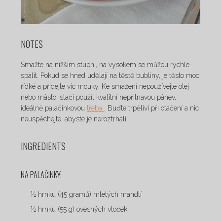
NOTES
Smažte na nižším stupni, na vysokém se můžou rychle
spálit. Pokud se hned udělají na těstě bubliny, je těsto moc
řídké a přidejte víc mouky. Ke smažení nepoužívejte olej
nebo máslo, stačí použít kvalitní nepřilnavou pánev,
ideálně palačinkovou
třeba
. Buďte trpěliví při otáčení a nic
neuspěchejte, abyste je neroztrhali.
INGREDIENTS
NA PALAČINKY:
½ hrnku (45 gramů) mletých mandlí
½ hrnku (55 g) ovesných vloček