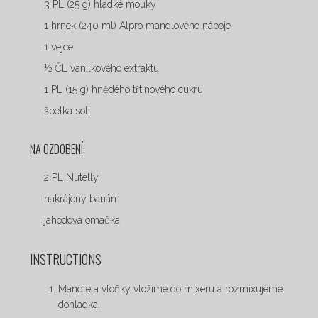
3 PL (25 g) hladké mouky
1 hrnek (240 ml) Alpro mandlového nápoje
1 vejce
½ ČL vanilkového extraktu
1 PL (15 g) hnědého třtinového cukru
špetka soli
NA OZDOBENÍ:
2 PL Nutelly
nakrájený banán
jahodová omáčka
INSTRUCTIONS
Mandle a vločky vložíme do mixeru a rozmixujeme
dohladka.