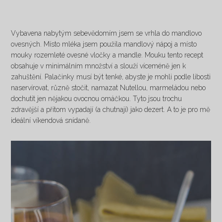
Vybavena nabytým sebevědomím jsem se vrhla do mandlovo
ovesných. Místo mléka jsem použila mandlový nápoj a místo
mouky rozemleté ovesné vločky a mandle. Mouku tento recept
obsahuje v minimálním množství a slouží víceméně jen k
zahuštění. Palačinky musí být tenké, abyste je mohli podle libosti
naservírovat, různě stočit, namazat Nutellou, marmeládou nebo
dochutit jen nějakou ovocnou omáčkou. Tyto jsou trochu
zdravější a přitom vypadají (a chutnají) jako dezert. A to je pro mě
ideální víkendová snídaně.