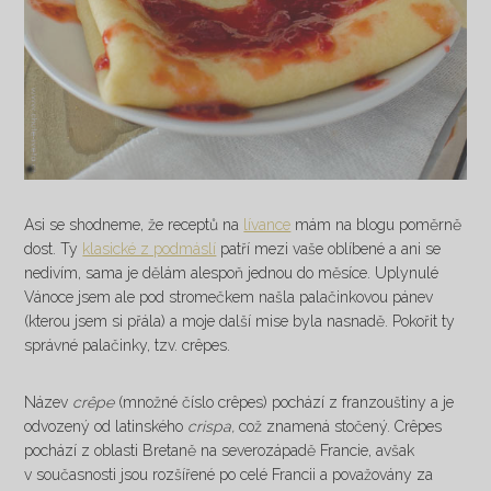
Asi se shodneme, že receptů na
lívance
mám na blogu poměrně
dost. Ty
klasické z podmáslí
patří mezi vaše oblíbené a ani se
nedivím, sama je dělám alespoň jednou do měsíce. Uplynulé
Vánoce jsem ale pod stromečkem našla palačinkovou pánev
(kterou jsem si přála) a moje další mise byla nasnadě. Pokořit ty
správné palačinky, tzv. crêpes.
Název
crêpe
(množné číslo crêpes) pochází z franzouštiny a je
odvozený od latinského
crispa,
což znamená stočený. Crêpes
pochází z oblasti Bretaně na severozápadě Francie, avšak
v současnosti jsou rozšířené po celé Francii a považovány za