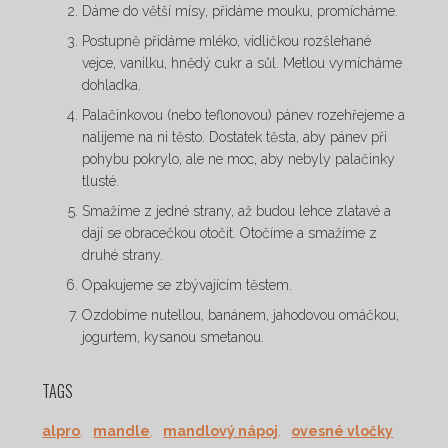
Dáme do větší mísy, přidáme mouku, promícháme.
Postupně přidáme mléko, vidličkou rozšlehané
vejce, vanilku, hnědý cukr a sůl. Metlou vymícháme
dohladka.
Palačinkovou (nebo teflonovou) pánev rozehřejeme a
nalijeme na ni těsto. Dostatek těsta, aby pánev při
pohybu pokrylo, ale ne moc, aby nebyly palačinky
tlusté.
Smažíme z jedné strany, až budou lehce zlatavé a
dají se obracečkou otočit. Otočíme a smažíme z
druhé strany.
Opakujeme se zbývajícím těstem.
Ozdobíme nutellou, banánem, jahodovou omáčkou,
jogurtem, kysanou smetanou.
TAGS
alpro
,
mandle
,
mandlový nápoj
,
ovesné vločky