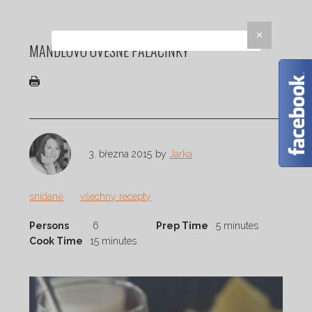
✕
MANDLOVO OVESNÉ PALAČINKY
3. března 2015
by
Jarka
snídaně
všechny recepty
Persons
6
Prep Time
5 minutes
Cook Time
15 minutes