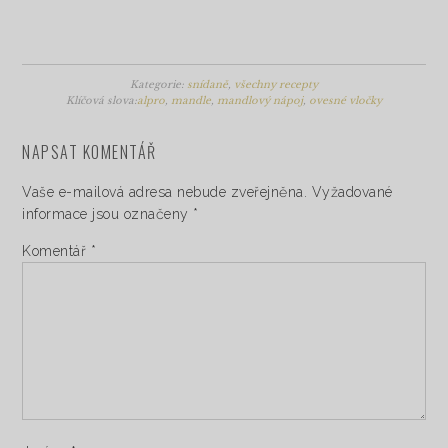
Kategorie:
snídaně
,
všechny recepty
Klíčová slova:
alpro
,
mandle
,
mandlový nápoj
,
ovesné vločky
NAPSAT KOMENTÁŘ
Vaše e-mailová adresa nebude zveřejněna.
Vyžadované
informace jsou označeny
*
Komentář
*