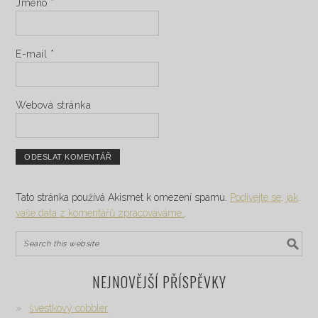
Jméno
*
E-mail
*
Webová stránka
Tato stránka používá Akismet k omezení spamu.
Podívejte se, jak
vaše data z komentářů zpracováváme.
.
NEJNOVĚJŠÍ PŘÍSPĚVKY
švestkový cobbler