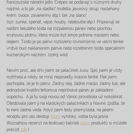
francouzské národní jídlo. Crêpes se podávají s různými druhy
náplně, a to jak „na sladko“ (nutella, javorový sirup, našlehaný
krém, ovoce, zavařeniny atp.), tak „na slano“
(sýr, šunka, špenát, vejce, houby, ratatouille atp.). Připravují se
nalitím tekutého těsta na rozpálenou pánev nebo plochou
kruhovou plotnu, která může být lehce potřena máslem nebo
olejem. Těsto je po pánvi rozloženo rovnoměrně ve velmi tenké
vrstvě buď nakláněním pánve nebo rozetřením těsta speciálním
kuchařským náčiním. (zdroj wiki)
Nevím proč, ale dřív jsem se palačinek
bála.
Spíš jsem je vždy
roztrhala a nikdy se mně nepovedly krásně tenké. Pak jsem
pochopila, že je to pánví. Žádný olej, žádné máslo, žádný tuk, ale
jednoduše kvalitní teflonová nepřilnavá pánev je základem
úspěchu. A já tu svoji novou od Vánoc provětrala už několikrát.
Otestovala jsem ji na klasických palačinkách a hlavně zjistila, že
to není žádná věda. Když jsem tedy přemýšlela, na jakém
receptu pro vás otestuji
Alpro
výrobky, volba byla jasná.
(Rozsáhlou recenzi na testovací balíček
Alpro
produktů si můžete
přečíst
zde
.)