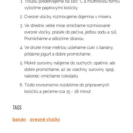
Troubu předehřejeme na 180 °C a muffinovou formu
vyložíme papírovými košíčky.
Ovesné vločky rozmixujeme dojemna v mixeru.
Ve středně velké míse smícháme rozmixované
ovesné vločky, prášek do pečiva, jedlou sodu a sůl.
Promícháme a odložíme stranou.
Ve druhé míse metrlou ušleháme cukr s banány,
přidáme jogurt a dobře promícháme.
Mokré suroviny nalijeme do suchých, opatrně, ale
dobře promícháme, až se všechny suroviny spojí,
nakonec vmícháme čokoládu.
Těsto rovnoměrně rozdělíme do připravených
košíčků a pečeme cca 15 - 18 minut.
TAGS
banán
,
ovesné vločky