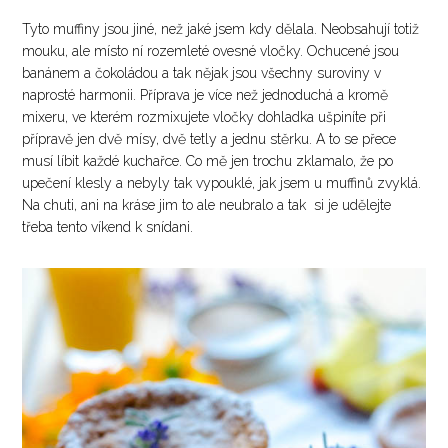
Tyto muffiny jsou jiné, než jaké jsem kdy dělala. Neobsahují totiž
mouku, ale místo ní rozemleté ovesné vločky. Ochucené jsou
banánem a čokoládou a tak nějak jsou všechny suroviny v
naprosté harmonii. Příprava je více než jednoduchá a kromě
mixeru, ve kterém rozmixujete vločky dohladka ušpiníte při
přípravě jen dvě mísy, dvě tetly a jednu stěrku. A to se přece
musí líbit každé kuchařce. Co mě jen trochu zklamalo, že po
upečení klesly a nebyly tak vypouklé, jak jsem u muffinů zvyklá.
Na chuti, ani na kráse jim to ale neubralo a tak si je udělejte
třeba tento víkend k snídani.