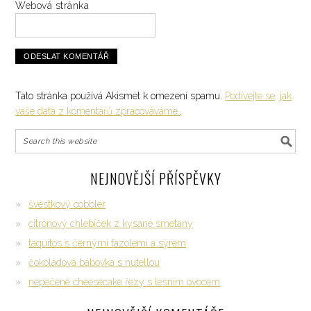
Webová stránka
Tato stránka používá Akismet k omezení spamu.
Podívejte se, jak
vaše data z komentářů zpracováváme.
.
NEJNOVĚJŠÍ PŘÍSPĚVKY
švestkový cobbler
citrónový chlebíček z kysané smetany
taquitos s černými fazolemi a sýrem
čokoládová bábovka s nutellou
nepečené cheesecake řezy s lesním ovocem