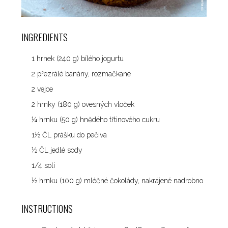
INGREDIENTS
1 hrnek (240 g) bílého jogurtu
2 přezrálé banány, rozmačkané
2 vejce
2 hrnky (180 g) ovesných vloček
¼ hrnku (50 g) hnědého třtinového cukru
1½ ČL prášku do pečiva
½ ČL jedlé sody
1/4 soli
½ hrnku (100 g) mléčné čokolády, nakrájené nadrobno
INSTRUCTIONS