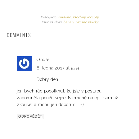
Kategorie:
snídaně
,
všechny recepty
Klíčová slova:
banán
,
ovesné vločky
COMMENTS
Ondřej
8. ledna 2017 at 9:59
Dobrý den,
jen bych rád podotknul, že jste v postupu
zapomněla použít vejce. Nicméně recept jsem již
zkoušel a mohu jen doporučit ;-).
ODPOVĚDĚT