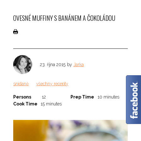
OVESNÉ MUFFINY S BANÁNEM A ČOKOLÁDOU
23. října 2015
by
Jarka
✕
snídaně
všechny recepty
Persons
12
Prep Time
10 minutes
Cook Time
15 minutes