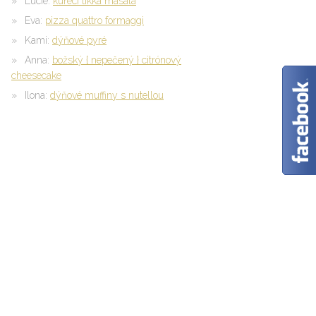
Lucie
:
kuřecí tikka masala
Eva
:
pizza quattro formaggi
Kami
:
dýňové pyré
Anna
:
božský { nepečený } citrónový
cheesecake
Ilona
:
dýňové muffiny s nutellou