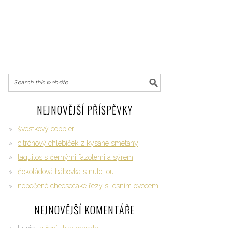
NEJNOVĚJŠÍ PŘÍSPĚVKY
švestkový cobbler
citrónový chlebíček z kysané smetany
taquitos s černými fazolemi a sýrem
čokoládová bábovka s nutellou
nepečené cheesecake řezy s lesním ovocem
NEJNOVĚJŠÍ KOMENTÁŘE