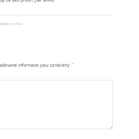
i za vaši přízeň, jste skvělí!
egorie:
osobní
adované informace jsou označeny
*