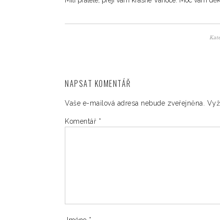
Milí přátelé, přeji vám krásné Vánoce. Moc vám děkuj
Kat
NAPSAT KOMENTÁŘ
Vaše e-mailová adresa nebude zveřejněna.
Vyž
Komentář
*