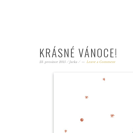
KRÁSNÉ VÁNOCE!
23. prosince 2015
/
Jarka
/
Leave a Comment