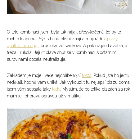
O této kombinaci jsem byla tak nějak přesvědčená, že by to
mohlo klapnout. Sýr s bílou plísní znají a mají rádi z
pizzy
quattro formaggi
, brusinky ze svíčkové. A pak už jen bazalka, a
třeba i rukola. Její štiplavá chuť se v kombinaci s ostatními
surovinami docela neutralizuje.
Základem je moje i vaše nejoblíbenější
těsto
. Pokud jste ho ještě
nedělali, hodně vám uniká! Jak vykouzlit tu nejlepší pizzu doma
jsem vám sepsala taky
tady
. Myslím, že po tolika pizzách za rok
mám její přípravu opravdu už v malíku.