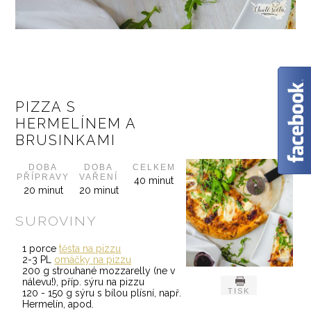
✕
PIZZA S
HERMELÍNEM A
BRUSINKAMI
DOBA
DOBA
CELKEM
PŘÍPRAVY
VAŘENÍ
40 minut
20 minut
20 minut
SUROVINY
1 porce
těsta na pizzu
2-3 PL
omáčky na pizzu
200 g strouhané mozzarelly (ne v
nálevu!), příp. sýru na pizzu
TISK
120 - 150 g sýru s bílou plísní, např.
Hermelín, apod.