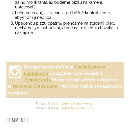
za ně mohli tahat, až budeme pizzu na kamenu
upravovat.)
Pečeme cca 15 - 20 minut, průběžně kontrolujeme,
abychom ji nepřipáli.
Upečenou pizzu opatrně přendáme na studený plec,
necháme 5 minut odstát, dáme na ni rukolu a bazalku a
nakrájíme.
Nezapomeňte sledovat
Chutě Světa na
instagramu
a otagovat vaše recepty s
#chutesveta
! Nebo recept vyfoťte a dejte ho
na
facebook Chutě světa
. Moc vám děkuju za vaši přízeň
a podporu!
Kategorie:
hlavní jídlo
,
všechny recepty
Klíčová slova:
brusinky
,
hermelín
,
pizza
COMMENTS