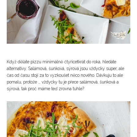
Když děláte pizzu minimálně čtyřicetkrát do roka, hledáte
alternativy. Salámová, šunková, sýrová jsou vždycky super, ale
čas od času stojí za to vyzkoušet něco nového. Dávkuju to ale
pomalu, protože … vždycky tu je přece salámová, šunková a
sýrová, tak proč máme teď zrovna tuhle?