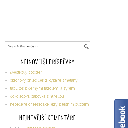
NEJNOVĚJŠÍ PŘÍSPĚVKY
švestkový cobbler
citrónový chlebíček z kysané smetany
taquitos s černými fazolemi a sýrem
čokoládová bábovka s nutellou
nepečené cheesecake řezy s lesním ovocem
NEJNOVĚJŠÍ KOMENTÁŘE