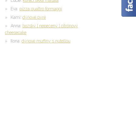
Lucie
:
kuřecí tikka masala
Eva
:
pizza quattro formaggi
Kami
:
dýňové pyré
Anna
:
božský { nepečený } citrónový
cheesecake
Ilona
:
dýňové muffiny s nutellou