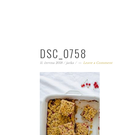
DSC_0758
11. června 2018
/
jarka
/
Leave a Comment