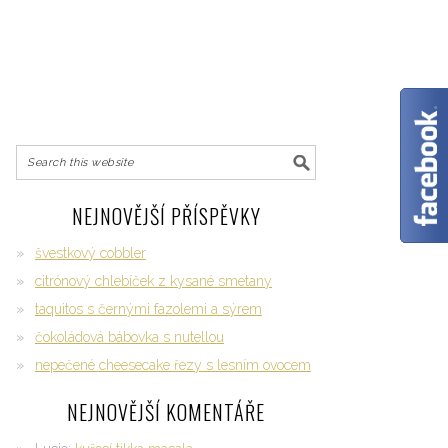
NEJNOVĚJŠÍ PŘÍSPĚVKY
švestkový cobbler
citrónový chlebíček z kysané smetany
taquitos s černými fazolemi a sýrem
čokoládová bábovka s nutellou
nepečené cheesecake řezy s lesním ovocem
NEJNOVĚJŠÍ KOMENTÁŘE