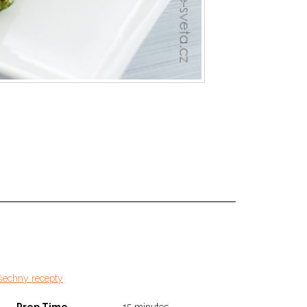
šechny recepty
Prep Time
15 minutes