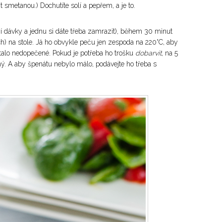
 smetanou.) Dochutíte solí a pepřem, a je to.
jí dávky a jednu si dáte třeba zamrazit), během 30 minut
h) na stole. Já ho obvykle peču jen zespoda na 220°C, aby
talo nedopečené. Pokud je potřeba ho trošku
dobarvit,
na 5
. A aby špenátu nebylo málo, podávejte ho třeba s
✕