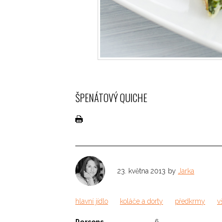
ŠPENÁTOVÝ QUICHE
23. května 2013
by
Jarka
hlavní jídlo
koláče a dorty
předkrmy
v
Persons
6