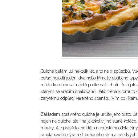
Quiche dělám už několik let, a to na x způsobů. Vž
pořád nejedli jeden, dva nebo tři naše oblíbené typ
můžu kombinovat náplň podle naší chuti. A to jak z
kterým se vracím opakovaně. Jako třeba k tomuto š
zarytému odpůrci vařeného špenátu. Vím co říká
Základem správného quiche je určitě jeho těsto. 
nejen na quiche, ale i na jakékoliv jiné slané koláče
mouky. Ale právě to, ho dělá naprosto neodolatelný
smetanového sýra a strouhaného sýra a čerstvých c