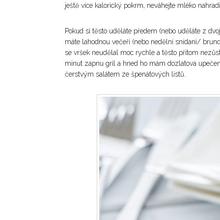
ještě více kalorický pokrm, neváhejte mléko nahradit
Pokud si těsto uděláte předem (nebo uděláte z dvo
máte lahodnou večeři (nebo nedělní snídani/ brunc
se vršek neudělal moc rychle a těsto přitom nezůs
minut zapnu gril a hned ho mám dozlatova upečený
čerstvým salátem ze špenátových listů.