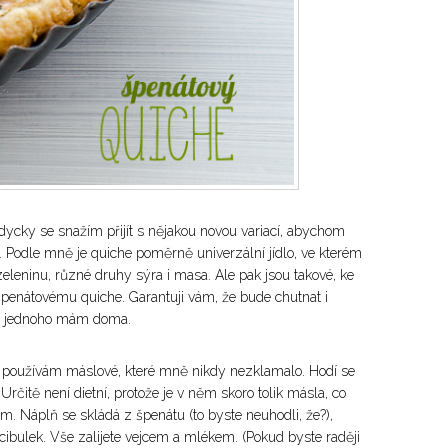
dycky se snažím přijít s nějakou novou variací, abychom
y. Podle mně je quiche poměrně univerzální jídlo, ve kterém
eleninu, různé druhy sýra i masa. Ale pak jsou takové, ke
penátovému quiche. Garantuji vám, že bude chutnat i
m, jednoho mám doma.
Já používám máslové, které mně nikdy nezklamalo. Hodí se
. Určitě není dietní, protože je v něm skoro tolik másla, co
m. Náplň se skládá z špenátu (to byste neuhodli, že?),
ibulek. Vše zalijete vejcem a mlékem. (Pokud byste raději