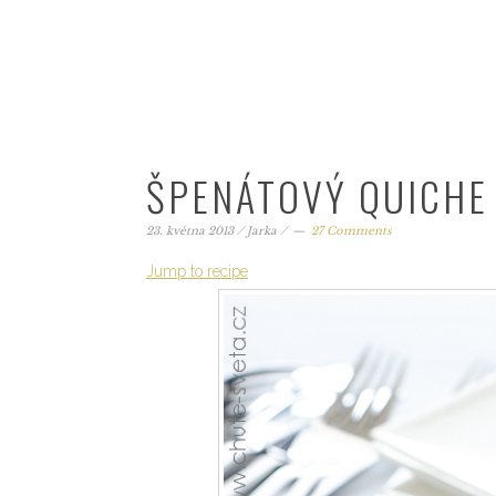
ŠPENÁTOVÝ QUICHE
23. května 2013
/
Jarka
/
27 Comments
Jump to recipe