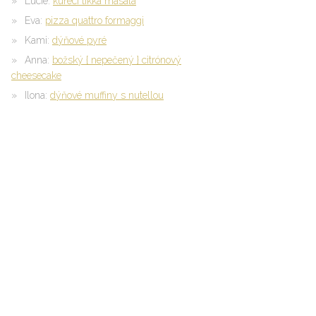
Lucie
:
kuřecí tikka masala
Eva
:
pizza quattro formaggi
Kami
:
dýňové pyré
Anna
:
božský { nepečený } citrónový
cheesecake
Ilona
:
dýňové muffiny s nutellou