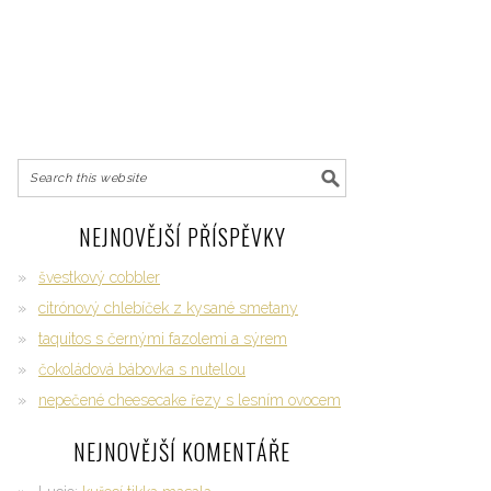
NEJNOVĚJŠÍ PŘÍSPĚVKY
švestkový cobbler
citrónový chlebíček z kysané smetany
taquitos s černými fazolemi a sýrem
čokoládová bábovka s nutellou
nepečené cheesecake řezy s lesním ovocem
NEJNOVĚJŠÍ KOMENTÁŘE