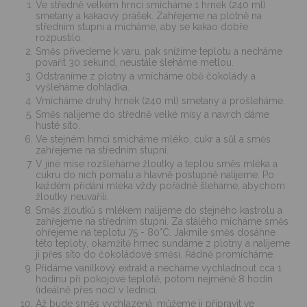
Ve středně velkém hrnci smícháme 1 hrnek (240 ml)
smetany a kakaový prášek. Zahřejeme na plotně na
středním stupni a mícháme, aby se kakao dobře
rozpustilo.
Směs přivedeme k varu, pak snížíme teplotu a necháme
povařit 30 sekund, neustále šleháme metlou.
Odstraníme z plotny a vmícháme obě čokolády a
vyšleháme dohladka.
Vmícháme druhý hrnek (240 ml) smetany a prošleháme.
Směs nalijeme do středně velké mísy a navrch dáme
husté síto.
Ve stejném hrnci smícháme mléko, cukr a sůl a směs
zahřejeme na středním stupni.
V jiné míse rozšleháme žloutky a teplou směs mléka a
cukru do nich pomalu a hlavně postupně nalijeme. Po
každém přidání mléka vždy pořádně šleháme, abychom
žloutky neuvařili.
Směs žloutků s mlékem nalijeme do stejného kastrolu a
zahřejeme na středním stupni. Za stálého mícháme směs
ohřejeme na teplotu 75 - 80°C. Jakmile směs dosáhne
této teploty, okamžitě hrnec sundáme z plotny a nalijeme
ji přes síto do čokoládové směsi. Řádně promícháme.
Přidáme vanilkový extrakt a necháme vychladnout cca 1
hodinu při pokojové teplotě, potom nejméně 8 hodin
(ideálně přes noc) v lednici.
Až bude směs vychlazená, můžeme ji připravit ve