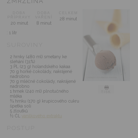
ZMRZLINA
DOBA
DOBA
CELKEM
PŘÍPRAVY
VAŘENÍ
28 minut
20 minut
8 minut
:
1 litr
SUROVINY
2 hrnky (480 ml) smetany ke
šlehání (31%)
3 PL (23 g) holandského kakaa
70 g hořké čokolády, nakrájené
nadrobno
70 g mléčné čokolády, nakrájené
nadrobno
1 hrnek (240 ml) plnotučného
TISK
mléka
¾ hrnku (170 g) krupicového cukru
špetka soli
5 žloutků
½ ČL
vanilkového extraktu
POSTUP