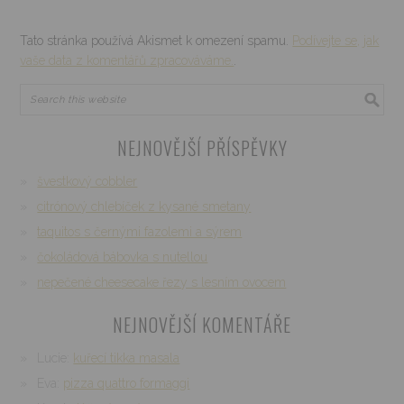
Tato stránka používá Akismet k omezení spamu.
Podívejte se, jak
vaše data z komentářů zpracováváme.
.
NEJNOVĚJŠÍ PŘÍSPĚVKY
švestkový cobbler
citrónový chlebíček z kysané smetany
taquitos s černými fazolemi a sýrem
čokoládová bábovka s nutellou
nepečené cheesecake řezy s lesním ovocem
NEJNOVĚJŠÍ KOMENTÁŘE
Lucie
:
kuřecí tikka masala
Eva
:
pizza quattro formaggi