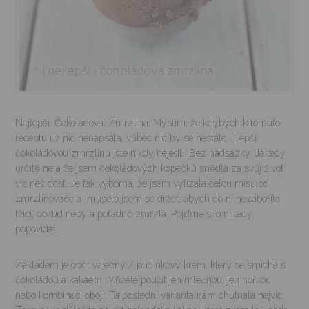
Nejlepší. Čokoládová. Zmrzlina. Myslím, že kdybych k tomuto
receptu už nic nenapsala, vůbec nic by se nestalo. Lepší
čokoládovou zmrzlinu jste nikdy nejedli. Bez nadsázky. Já tedy
určitě ne a že jsem čokoládových kopečků snědla za svůj život
víc než dost. Je tak výborná, že jsem vylízala celou mísu od
zmrzlinovače a musela jsem se držet, abych do ní nezabořila
lžíci, dokud nebyla pořádně zmrzlá. Pojďme si o ní tedy
popovídat.
Základem je opět vaječný / pudinkový krém, který se smíchá s
čokoládou a kakaem. Můžete použít jen mléčnou, jen hořkou
nebo kombinaci obojí. Ta poslední varianta nám chutnala nejvíc.