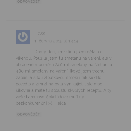
ODPOVĚDĚT
Helca
1. června 2015 at 13:19
Dobrý den, zmrzlinu jsem dělala o
víkendu. Použila jsem tu smetanu na vařeni, ale v
obráceném poměru 240 ml smetany na šlehání a
480 ml smetany na vaření. Ikdyž jsem trochu
zápasila s tou žloutkovou směsí i tak se dílo
povedlo a zmrzlina byla vynikající. Jste moc
šikovná a máte tu spoustu skvělých receptů. A ty
vaše banánovo-čokoládové muffiny
bezkonkurenční :-). Helča
ODPOVĚDĚT