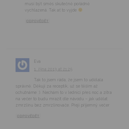
musí být směs skutečně pořádně
vychlazená. Tak ať to vyjde
ODPOVĚDĚT
Eva
1. října 2013 at 21:25
Tak to jsem ráda, že jsem to udělala
správně. Děkuji za receptík, už se těším až
ochutnáme :). Nechám to v lednici přes noc a zítra
na večer to budu mrazit dle návodu – jak udělat
zmrzlinu bez zmrzlinovače. Přeji příjemný večer
ODPOVĚDĚT