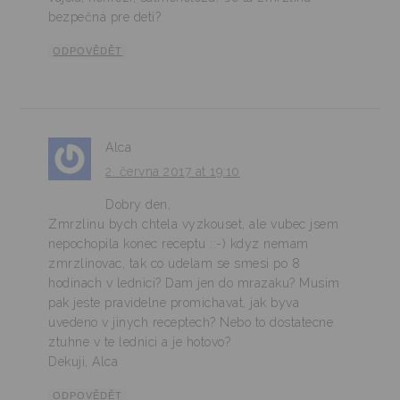
bezpečná pre deti?
ODPOVĚDĚT
Alca
2. června 2017 at 19:10
Dobry den,
Zmrzlinu bych chtela vyzkouset, ale vubec jsem
nepochopila konec receptu ::-) kdyz nemam
zmrzlinovac, tak co udelam se smesi po 8
hodinach v lednici? Dam jen do mrazaku? Musim
pak jeste pravidelne promichavat, jak byva
uvedeno v jinych receptech? Nebo to dostatecne
ztuhne v te lednici a je hotovo?
Dekuji, Alca
ODPOVĚDĚT