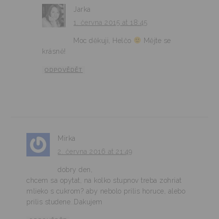
Jarka
1. června 2015 at 18:45
Moc děkuji, Helčo
Mějte se
krásně!
ODPOVĚDĚT
Mirka
2. června 2016 at 21:49
dobry den,
chcem sa opytat, na kolko stupnov treba zohriat
mlieko s cukrom? aby nebolo prilis horuce, alebo
prilis studene..Dakujem