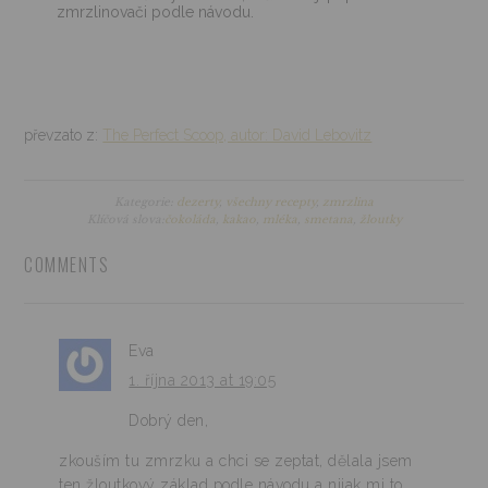
zmrzlinovači podle návodu.
převzato z:
The Perfect Scoop, autor: David Lebovitz
Kategorie:
dezerty
,
všechny recepty
,
zmrzlina
Klíčová slova:
čokoláda
,
kakao
,
mléka
,
smetana
,
žloutky
COMMENTS
Eva
1. října 2013 at 19:05
Dobrý den,
zkouším tu zmrzku a chci se zeptat, dělala jsem
ten žloutkový základ podle návodu a nijak mi to