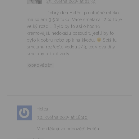
29. května 2015 at 21:34
Dobrý den Helčo, plnotučné mléko
má kolem 3.5 % tuku, Vaše smetana 12 %, to je
velký rozdíl. Bylo by to asi o hodně
krémovější, nedokážu posoudit, jestli by to
bylo k dobru nebo spíš na škodu.
Spíš tu
smetanu rozřeďte vodou 2/3, tedy dva díly
smetany a 1 díl vody.
ODPOVĚDĚT
Helca
30. května 2015 at 18:40
Moc děkuji za odpověď. Helča