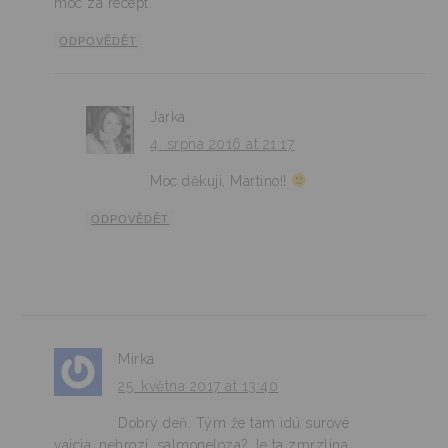
moc za recept.
ODPOVĚDĚT
Jarka
4. srpna 2016 at 21:17
Moc děkuji, Martino!!
ODPOVĚDĚT
Mirka
25. května 2017 at 13:40
Dobrý deň. Tým že tam idú surové
vajcia, nehrozí, salmoneloza? Je ta zmrzlina