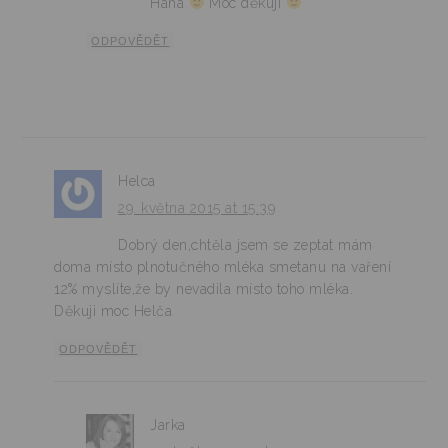
Haha
Moc děkuji
ODPOVĚDĚT
Helca
29. května 2015 at 15:39
Dobrý den,chtěla jsem se zeptat mám
doma místo plnotučného mléka smetanu na vaření
12% myslíte,že by nevadila místo toho mléka.
Děkuji moc Helča
ODPOVĚDĚT
Jarka