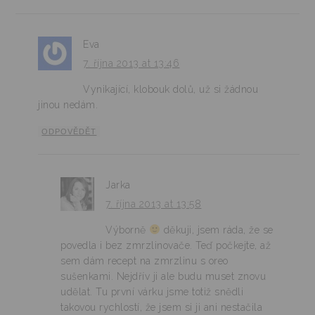
Eva
7. října 2013 at 13:46
Vynikající, klobouk dolů, už si žádnou
jinou nedám.
ODPOVĚDĚT
Jarka
7. října 2013 at 13:58
Výborně
děkuji, jsem ráda, že se
povedla i bez zmrzlinovače. Teď počkejte, až
sem dám recept na zmrzlinu s oreo
sušenkami. Nejdřív ji ale budu muset znovu
udělat. Tu první várku jsme totiž snědli
takovou rychlostí, že jsem si ji ani nestačila