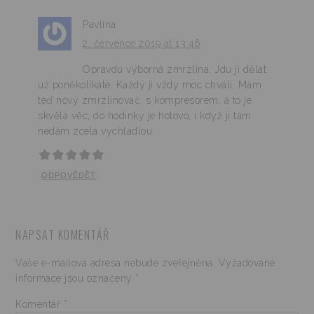
Pavlína
2. července 2019 at 13:46
Opravdu výborná zmrzlina. Jdu ji dělat
už poněkolikáté. Každý ji vždy moc chválí. Mám
teď nový zmrzlinovač, s kompresorem, a to je
skvělá věc, do hodinky je hotovo, i když ji tam
nedám zcela vychladlou.
ODPOVĚDĚT
NAPSAT KOMENTÁŘ
Vaše e-mailová adresa nebude zveřejněna.
Vyžadované
informace jsou označeny
*
Komentář
*