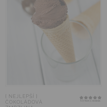
{ NEJLEPŠÍ }
ČOKOLÁDOVÁ
5.0
from
1
reviews