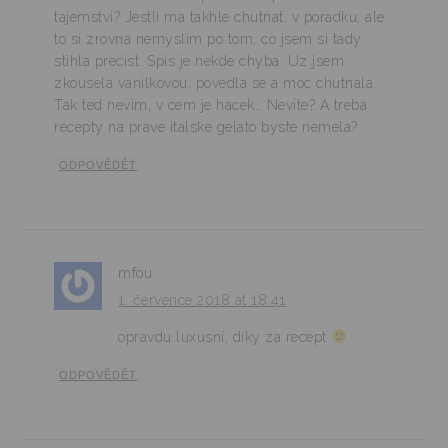
tajemstvi? Jestli ma takhle chutnat, v poradku, ale
to si zrovna nemyslim po tom, co jsem si tady
stihla precist. Spis je nekde chyba. Uz jsem
zkousela vanilkovou, povedla se a moc chutnala.
Tak ted nevim, v cem je hacek… Nevite? A treba
recepty na prave italske gelato byste nemela?
ODPOVĚDĚT
mfou
1. července 2018 at 18:41
opravdu luxusní, díky za recept
ODPOVĚDĚT