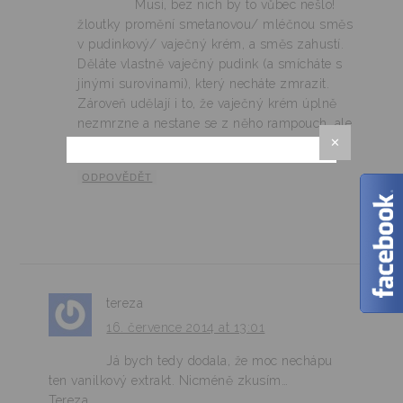
Musí, bez nich by to vůbec nešlo!
žloutky promění smetanovou/ mléčnou směs
v pudinkový/ vaječný krém, a směs zahustí.
Děláte vlastně vaječný pudink (a smícháte s
jinými surovinami), který necháte zmrazit.
Zároveň udělají i to, že vaječný krém úplně
nezmrzne a nestane se z něho rampouch, ale
✕
můžete ho porcovat.
ODPOVĚDĚT
tereza
16. července 2014 at 13:01
Já bych tedy dodala, že moc nechápu
ten vanilkový extrakt. Nicméně zkusím…
Tereza