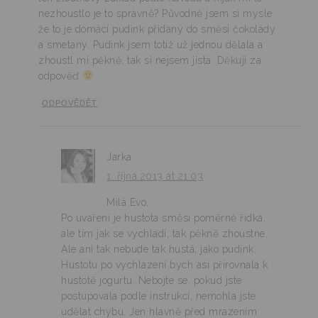
nezhoustlo je to správně? Původně jsem si mysle
že to je domácí pudink přidaný do směsi čokolády
a smetany. Pudink jsem totiž už jednou dělala a
zhoustl mi pěkně, tak si nejsem jistá. Děkuji za
odpověď
ODPOVĚDĚT
Jarka
1. října 2013 at 21:03
Milá Evo,
Po uvaření je hustota směsi poměrně řídká,
ale tím jak se vychladí, tak pěkně zhoustne.
Ale ani tak nebude tak hustá, jako pudink.
Hustotu po vychlazení bych asi přirovnala k
hustotě jogurtu. Nebojte se, pokud jste
postupovala podle instrukcí, nemohla jste
udělat chybu. Jen hlavně před mrazením