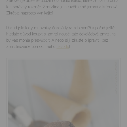
Zároveň je důležité použít holandské kakao, které zmrzlině dodá
ten správný rozměr. Zmrzlina je neuvěřitelně jemná a krémová.
Zkrátka naprosto vynikající.
Pokud jste tedy milovníky čokolády (a kdo není?) a pořád ještě
hledáte důvod koupit si zmrzlinovač, tato čokoládová zmrzlina
by vás mohla přesvědčit. A nebo si ji zkuste připravit i bez
zmrzlinovače pomocí mého
návodu
!