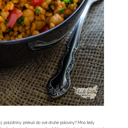
terý prázdniny překulí do své druhé poloviny? Mně tedy