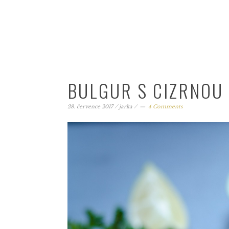
BULGUR S CIZRNOU 
28. července 2017
/
jarka
/
4 Comments