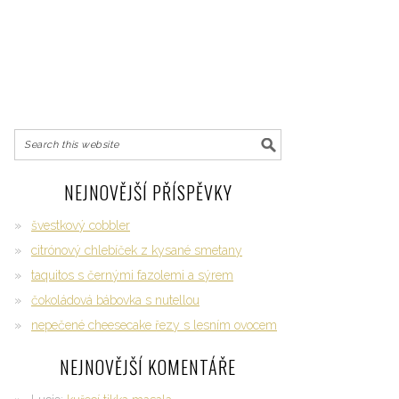
NEJNOVĚJŠÍ PŘÍSPĚVKY
švestkový cobbler
citrónový chlebíček z kysané smetany
taquitos s černými fazolemi a sýrem
čokoládová bábovka s nutellou
nepečené cheesecake řezy s lesním ovocem
NEJNOVĚJŠÍ KOMENTÁŘE