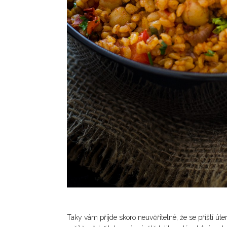
Taky vám přijde skoro neuvěřitelné, že se příští ú