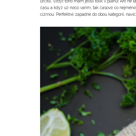
určitě, vždyť toho mám ještě tolik v plánu! Ani ne t
času a když už něco vařím, tak časově co nejméně n
cizrnou. Perfektně zapadne do obou kategorií, navíc