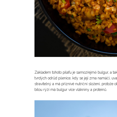
Základem tohoto pilafu je samozřejmě bulgur, a tak
tvrdých odrůd pšenice, kdy se její zrna namáčí, uva
stravitelný a má příznivé nutriční složení, protože 
bílou rýží má bulgur více vlákniny a proteinů.