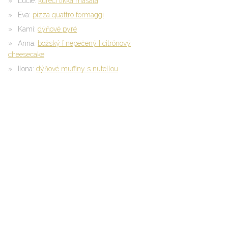
Lucie
:
kuřecí tikka masala
Eva
:
pizza quattro formaggi
Kami
:
dýňové pyré
Anna
:
božský { nepečený } citrónový
cheesecake
Ilona
:
dýňové muffiny s nutellou