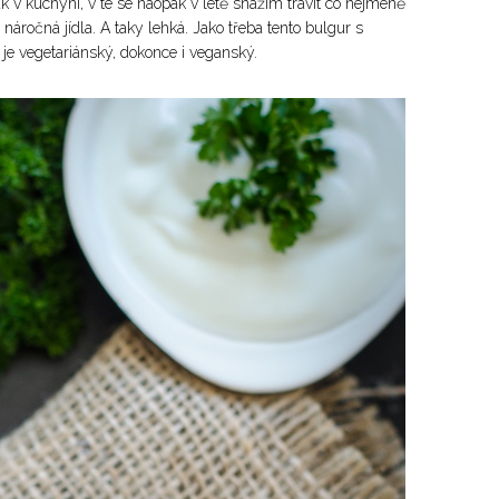
ak v kuchyni, v té se naopak v létě snažím trávit co nejméně
áročná jídla. A taky lehká. Jako třeba tento bulgur s
 je vegetariánský, dokonce i veganský.
✕