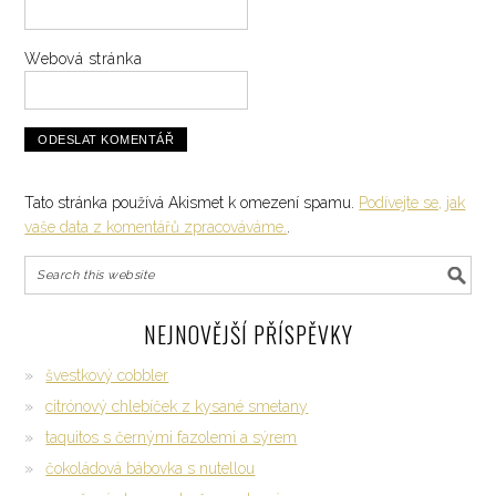
Webová stránka
Tato stránka používá Akismet k omezení spamu.
Podívejte se, jak
vaše data z komentářů zpracováváme.
.
NEJNOVĚJŠÍ PŘÍSPĚVKY
švestkový cobbler
citrónový chlebíček z kysané smetany
taquitos s černými fazolemi a sýrem
čokoládová bábovka s nutellou