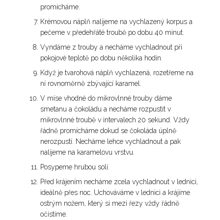
promícháme.
Krémovou náplň nalijeme na vychlazený korpus a
pečeme v předehřáté troubě po dobu 40 minut.
Vyndáme z trouby a necháme vychladnout při
pokojové teplotě po dobu několika hodin.
Když je tvarohová náplň vychlazená, rozetřeme na
ní rovnoměrně zbývající karamel.
V míse vhodné do mikrovlnné trouby dáme
smetanu a čokoládu a necháme rozpustit v
mikrovlnné troubě v intervalech 20 sekund. Vždy
řádně promícháme dokud se čokoláda úplně
nerozpustí. Necháme lehce vychladnout a pak
nalijeme na karamelovu vrstvu.
Posypeme hrubou solí.
Před krájením necháme zcela vychladnout v lednici,
ideálně přes noc. Uchováváme v lednici a krájíme
ostrým nožem, který si mezi řezy vždy řádně
očistíme.