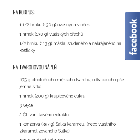
✕
NA KORPUS:
1 1/2 hrnku (130 g) ovesných vloček
1 hrnek (130 g) vlašských ořechů
1/2 hrnku (113 g) másla, studeného a nakrájeného na
kostičky
NA TVAROHOVOU NÁPLŇ:
675 g plnotučného měkkého tvarohu, odkapaného přes
jemné sítko
1 hrnek (200 g) krupicového cukru
3 vejce
2 ČL vanilkového extraktu
1 konzerva (397 g) Salka karamelu (nebo vlastního
zkaramelizovaného Salka)