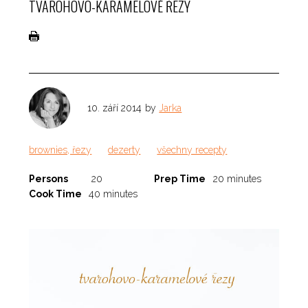
TVAROHOVO-KARAMELOVÉ ŘEZY
10. září 2014
by
Jarka
brownies, řezy
dezerty
všechny recepty
Persons
20
Prep Time
20 minutes
Cook Time
40 minutes