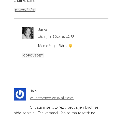
chutné. bára
ODPOVĚDĚT
Jarka
18. října 2014 at 12:55
Moc děkuji, Báro!
ODPOVĚDĚT
Jaja
21. července 2015 at 22:21
Chystám se tyto řezy péct a jen bych se
ráda zeptala… Ten karamel, (co se má rozetřít na