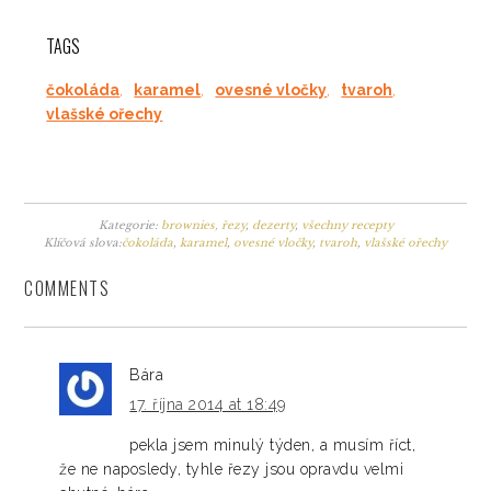
TAGS
čokoláda
,
karamel
,
ovesné vločky
,
tvaroh
,
vlašské ořechy
Kategorie:
brownies, řezy
,
dezerty
,
všechny recepty
Klíčová slova:
čokoláda
,
karamel
,
ovesné vločky
,
tvaroh
,
vlašské ořechy
COMMENTS
Bára
17. října 2014 at 18:49
pekla jsem minulý týden, a musím říct,
že ne naposledy, tyhle řezy jsou opravdu velmi