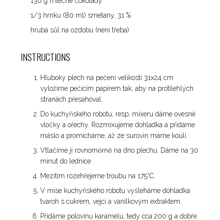
130 g mléčné čokolády
1/3 hrnku (80 ml) smetany, 31 %
hrubá sůl na ozdobu (není třeba)
INSTRUCTIONS
Hluboký plech na pečení velikosti 31x24 cm
vyložíme pečícím papírem tak, aby na protilehlých
stranách přesahoval.
Do kuchyňského robotu, resp. mixeru dáme ovesné
vločky a ořechy. Rozmixujeme dohladka a přidáme
máslo a promícháme, až ze surovin máme kouli.
Vtlačíme ji rovnoměrně na dno plechu. Dáme na 30
minut do lednice.
Mezitím rozehřejeme troubu na 175°C.
V míse kuchyňského robotu vyšleháme dohladka
tvaroh s cukrem, vejci a vanilkovým extraktem.
Přidáme polovinu karamelu, tedy cca 200 g a dobře