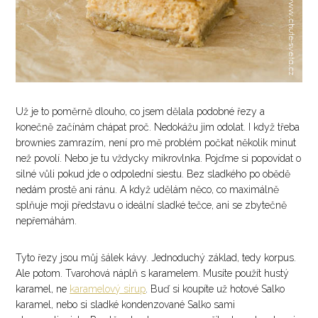
Už je to poměrně dlouho, co jsem dělala podobné řezy a
konečně začínám chápat proč. Nedokážu jim odolat. I když třeba
brownies zamrazím, není pro mě problém počkat několik minut
než povolí. Nebo je tu vždycky mikrovlnka. Pojďme si popovídat o
silné vůli pokud jde o odpolední siestu. Bez sladkého po obědě
nedám prostě ani ránu. A když udělám něco, co maximálně
splňuje moji představu o ideální sladké tečce, ani se zbytečně
nepřemáhám.
Tyto řezy jsou můj šálek kávy. Jednoduchý základ, tedy korpus.
Ale potom. Tvarohová náplň s karamelem. Musíte použít hustý
karamel, ne
karamelový sirup
. Buď si koupíte už hotové Salko
karamel, nebo si sladké kondenzované Salko sami