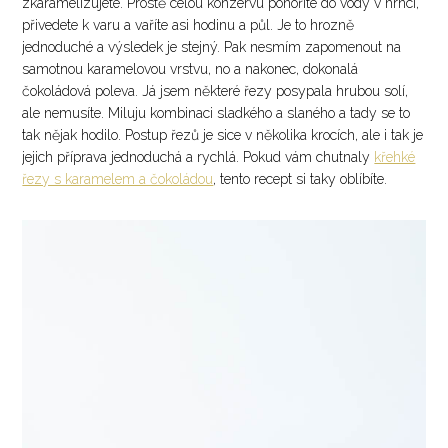
zkaramelizujete. Prostě celou konzervu ponoříte do vody v hrnci,
přivedete k varu a vaříte asi hodinu a půl. Je to hrozně
jednoduché a výsledek je stejný. Pak nesmím zapomenout na
samotnou karamelovou vrstvu, no a nakonec, dokonalá
čokoládová poleva. Já jsem některé řezy posypala hrubou solí,
ale nemusíte. Miluju kombinaci sladkého a slaného a tady se to
tak nějak hodilo. Postup řezů je sice v několika krocích, ale i tak je
jejich příprava jednoduchá a rychlá. Pokud vám chutnaly
křehké
řezy s karamelem a čokoládou
, tento recept si taky oblíbíte.