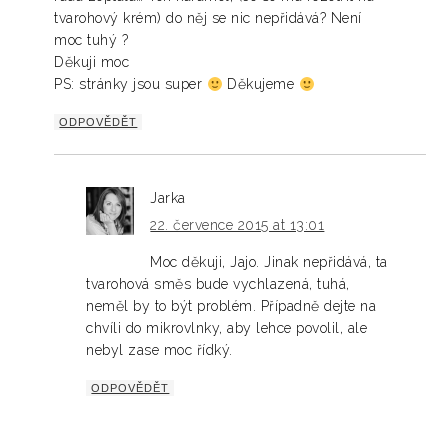
tvarohový krém) do něj se nic nepřidává? Není
moc tuhý ?
Děkuji moc
PS: stránky jsou super
Děkujeme
ODPOVĚDĚT
Jarka
22. července 2015 at 13:01
Moc děkuji, Jajo. Jinak nepřidává, ta
tvarohová směs bude vychlazená, tuhá,
neměl by to být problém. Případně dejte na
chvíli do mikrovlnky, aby lehce povolil, ale
nebyl zase moc řídký.
ODPOVĚDĚT