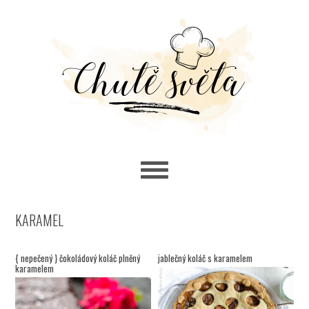
Skip
Skip
Skip
to
to
to
primary
main
primary
navigation
content
sidebar
KARAMEL
{ nepečený } čokoládový koláč plněný
jablečný koláč s karamelem
karamelem