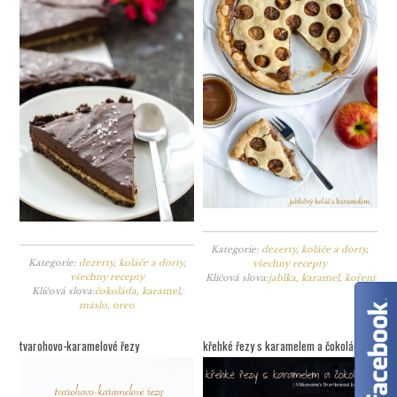
Kategorie:
dezerty
,
koláče a dorty
,
Kategorie:
dezerty
,
koláče a dorty
,
všechny recepty
všechny recepty
Klíčová slova:
jablka
,
karamel
,
koření
Klíčová slova:
čokoláda
,
karamel
,
máslo
,
oreo
tvarohovo-karamelové řezy
křehké řezy s karamelem a čokoládou