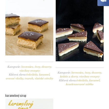
Kategorie:
brownies, řezy
,
dezerty
,
všechny recepty
Kategorie:
brownies, řezy
,
dezerty
,
Klíčová slova:
čokoláda
,
karamel
,
koláče a dorty
,
všechny recepty
ovesné vločky
,
tvaroh
,
vlašské ořechy
Klíčová slova:
čokoláda
,
karamel
,
kondenzované mléko
karamelový sirup