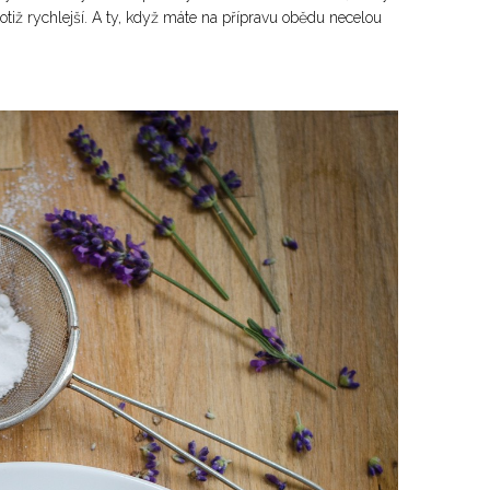
otiž rychlejší. A ty, když máte na přípravu obědu necelou
✕