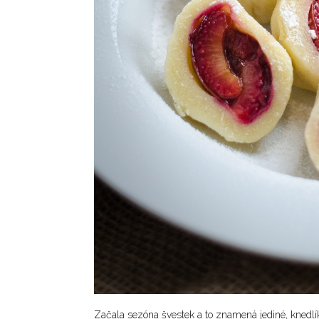
Začala sezóna švestek a to znamená jediné, knedlí