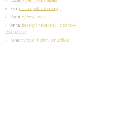
Lucie
:
kuřecí tikka masala
Eva
:
pizza quattro formaggi
Kami
:
dýňové pyré
Anna
:
božský { nepečený } citrónový
cheesecake
Ilona
:
dýňové muffiny s nutellou