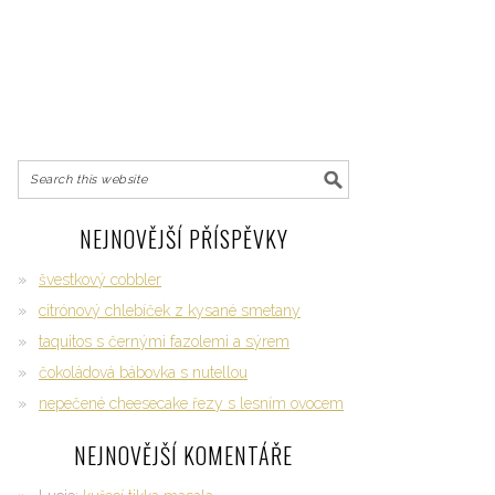
NEJNOVĚJŠÍ PŘÍSPĚVKY
švestkový cobbler
citrónový chlebíček z kysané smetany
taquitos s černými fazolemi a sýrem
čokoládová bábovka s nutellou
nepečené cheesecake řezy s lesním ovocem
NEJNOVĚJŠÍ KOMENTÁŘE