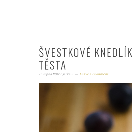
ŠVESTKOVÉ KNEDLÍ
TĚSTA
11. srpna 2017
/
jarka
/
Leave a Comment