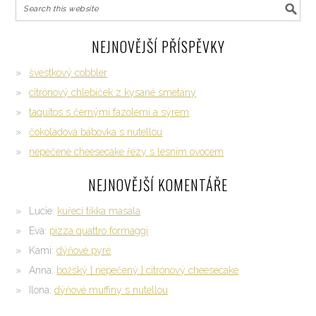
NEJNOVĚJŠÍ PŘÍSPĚVKY
švestkový cobbler
citrónový chlebíček z kysané smetany
taquitos s černými fazolemi a sýrem
čokoládová bábovka s nutellou
nepečené cheesecake řezy s lesním ovocem
NEJNOVĚJŠÍ KOMENTÁŘE
Lucie
:
kuřecí tikka masala
Eva
:
pizza quattro formaggi
Kami
:
dýňové pyré
Anna
:
božský { nepečený } citrónový cheesecake
Ilona
:
dýňové muffiny s nutellou