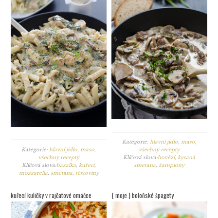
Kategorie:
hlavní jídlo
,
maso
,
Kategorie:
hlavní jídlo
,
maso
,
všechny recepty
všechny recepty
Klíčová slova:
hovězí
,
kysaná
Klíčová slova:
bazalka
,
kuřecí
,
smetana
,
žampiony
mozzarella
,
smetana
,
těstoviny
kuřecí kuličky v rajčatové omáčce
{ moje } boloňské špagety