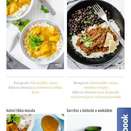
Kategorie:
hlavní jídlo
,
maso
Kategorie:
hlavní jídlo
,
maso
,
Klíčová slova:
kari
,
kokosové mléko
,
všechny recepty
kuře
Klíčová slova:
hovězí
,
koriandr
,
rajčatové pyré
,
rajčatový protlak
kuřecí tikka masala
burritos s kuřecím a avokádem