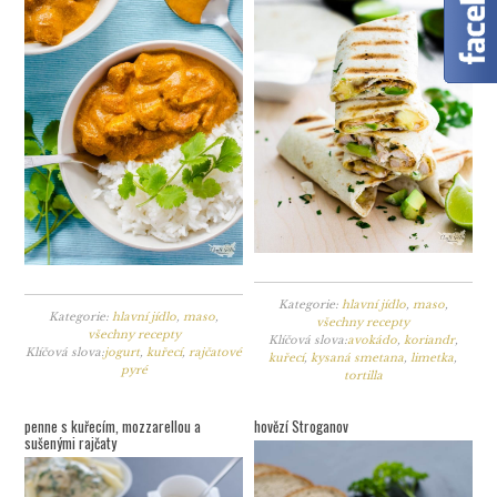
Kategorie:
hlavní jídlo
,
maso
,
Kategorie:
hlavní jídlo
,
maso
,
všechny recepty
všechny recepty
Klíčová slova:
avokádo
,
koriandr
,
Klíčová slova:
jogurt
,
kuřecí
,
rajčatové
kuřecí
,
kysaná smetana
,
limetka
,
pyré
tortilla
penne s kuřecím, mozzarellou a
hovězí Stroganov
sušenými rajčaty