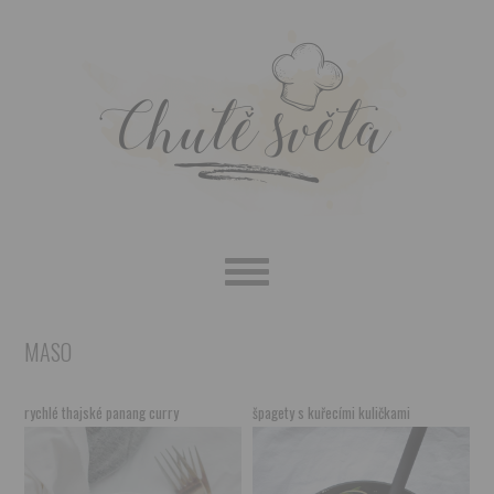
Skip
Skip
Skip
to
to
to
primary
main
primary
navigation
content
sidebar
MASO
rychlé thajské panang curry
špagety s kuřecími kuličkami