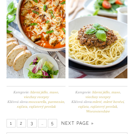
Kategorie:
hlavní jídlo
,
maso
,
Kategorie:
hlavní jídlo
,
maso
,
všechny recepty
všechny recepty
Klíčová slova:
mozzarella
,
parmezán
,
Klíčová slova:
mleté
,
mleté hovězí
,
rajčata
,
rajčatový protlak
rajčata
,
rajčatový protlak
,
Worcestershire
1
2
3
…
5
NEXT PAGE »