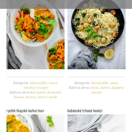
Kategorie:
hlavní jídlo
,
maso
,
Kategorie:
hlavní jídlo
,
maso
všechny recepty
Klíčová slova:
citrón
,
kuřecí
,
špagety
,
Klíčová slova:
kari pasta
,
koriandr
,
špenát
kumín
,
kuřecí
,
rýžové nudle
rychlé thajské kuřecí kari
kubánské trhané hovězí