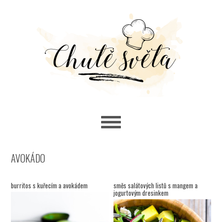
Skip
Skip
Skip
to
to
to
primary
main
primary
navigation
content
sidebar
AVOKÁDO
burritos s kuřecím a avokádem
směs salátových listů s mangem a
jogurtovým dresinkem