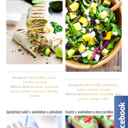
Kategorie:
hlavní jídlo
,
maso
,
všechny recepty
Kategorie:
hlavní jídlo
,
předkrmy
,
Klíčová slova:
avokádo
,
koriandr
,
saláty
,
všechny recepty
kuřecí
,
kysaná smetana
,
limetka
,
Klíčová slova:
avokádo
,
brusinky
,
feta
,
tortilla
jogurt
,
mango
,
salát
špenátový salát s avokádem a jahodami
toasty s avokádem a mozzarellou