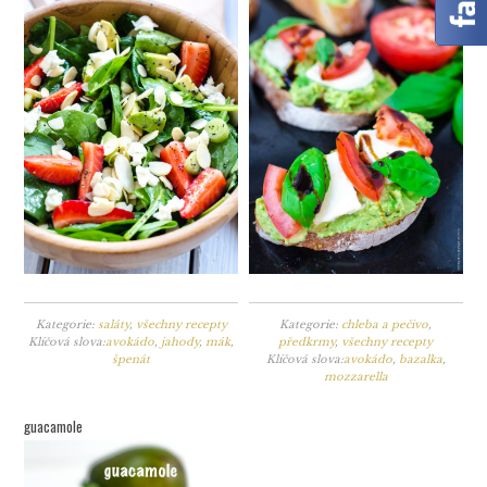
Kategorie:
chleba a pečivo
,
Kategorie:
saláty
,
všechny recepty
předkrmy
,
všechny recepty
Klíčová slova:
avokádo
,
jahody
,
mák
,
Klíčová slova:
avokádo
,
bazalka
,
špenát
mozzarella
guacamole