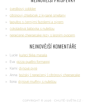
švestkový cobbler
citrónový chlebíček z kysané smetany
taquitos s černými fazolemi a sýrem
čokoládová bábovka s nutellou
nepečené cheesecake řezy s lesním ovocem
NEJNOVĚJŠÍ KOMENTÁŘE
Lucie
:
kuřecí tikka masala
Eva
:
pizza quattro formaggi
Kami
:
dýňové pyré
Anna
:
božský { nepečený } citrónový cheesecake
Ilona
:
dýňové muffiny s nutellou
COPYRIGHT © 2026 · CHUTĚ-SVĚTA.CZ ·