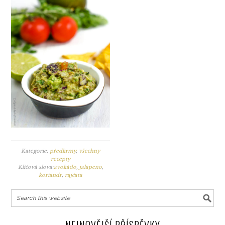
Kategorie:
předkrmy
,
všechny
recepty
Klíčová slova:
avokádo
,
jalapeno
,
koriandr
,
rajčata
NEJNOVĚJŠÍ PŘÍSPĚVKY