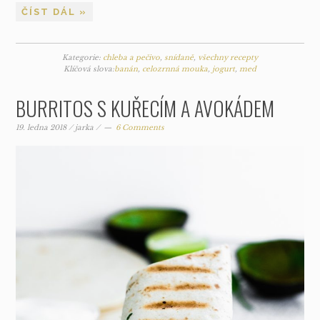
ČÍST DÁL »
Kategorie:
chleba a pečivo
,
snídaně
,
všechny recepty
Klíčová slova:
banán
,
celozrnná mouka
,
jogurt
,
med
BURRITOS S KUŘECÍM A AVOKÁDEM
19. ledna 2018
/
jarka
/
6 Comments