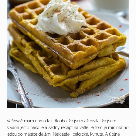
Vaflovač mám doma tak dlouho, že jsem až divila, že jsem
s vámi ještě nesdílela žádný recept na vafle. Přitom je minimálně
jedou do měsíce dělám. Nejčastěji belgické, kynuté. A úplně