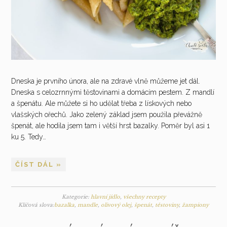
Dneska je prvního února, ale na zdravé vlně můžeme jet dál.
Dneska s celozrnnými těstovinami a domácím pestem. Z mandlí
a špenátu. Ale můžete si ho udělat třeba z lískových nebo
vlašských ořechů. Jako zelený základ jsem použila převážně
špenát, ale hodila jsem tam i větší hrst bazalky. Poměr byl asi 1
ku 5. Tedy…
ČÍST DÁL »
Kategorie:
hlavní jídlo
,
všechny recepty
Klíčová slova:
bazalka
,
mandle
,
olivový olej
,
špenát
,
těstoviny
,
žampiony