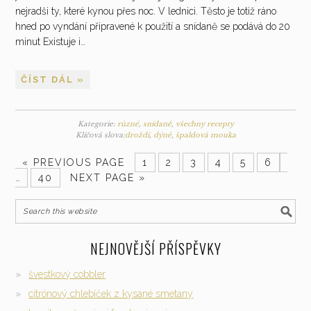
nejradši ty, které kynou přes noc. V lednici. Těsto je totiž ráno
hned po vyndání připravené k použití a snídaně se podává do 20
minut Existuje i…
ČÍST DÁL »
Kategorie:
různé
,
snídaně
,
všechny recepty
Klíčová slova:
droždí
,
dýně
,
špaldová mouka
«
PREVIOUS PAGE
1
2
3
4
5
6
…
40
NEXT PAGE »
NEJNOVĚJŠÍ PŘÍSPĚVKY
švestkový cobbler
citrónový chlebíček z kysané smetany