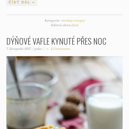
ČÍST DÁL »
Kategorie:
všechny recepty
Klíčová slova:
dýně
DÝŇOVÉ VAFLE KYNUTÉ PŘES NOC
7. listopadu 2017
/
jarka
/
2 Comments