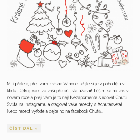
Milí přátelé, přeji vám krásné Vánoce, užijte si je v pohodě a v
klidu. Děkuji vám za vaši přízeň, jste úžasní! Těším se na vás v
novém roce a přeji vám je to nej! Nezapomeňte sledovat Chutě
Světa na instagramu a otagovat vaše recepty s #chutesveta!
Nebo recept vyfoťte a dejte ho na facebook Chutě…
ČÍST DÁL »