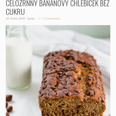
CELOZRNNÝ BANÁNOVÝ CHLEBÍČEK BEZ
CUKRU
23. ledna 2018
/
jarka
/
5 Comments