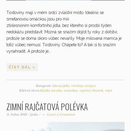
Těstoviny mají v mém srdci zvláštní místo. Ideálně se
smetanovou omáčkou jsou pro mě
ztělesněním komfortního jídla, bez kterého si prostě týden
nedokážu představit. Možná se snažím dojíst ty roky z dětství,
protože se doma skoro vůbec nevařily. Moje milovaná mamča je
totiž vůbec nemusí. Těstoviny. Chápete to? A tak si to snažím
vynahradit. A protože je…
ČÍST DÁL »
Kategorie:
hlavní jídlo
,
všechny recepty
Klíčová slova:
hladká mouka
,
semolina
,
vaječný žloutek
,
vejce
ZIMNÍ RAJČATOVÁ POLÉVKA
11. ledna 2018
/
jarka
/
Leave a Comment