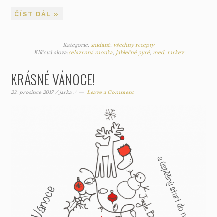
ČÍST DÁL »
Kategorie:
snídaně
,
všechny recepty
Klíčová slova:
celozrnná mouka
,
jablečné pyré
,
med
,
mrkev
KRÁSNÉ VÁNOCE!
23. prosince 2017
/
jarka
/
Leave a Comment