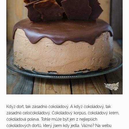
Když dort, tak zásadně čokoládový. A když čokoládový, tak
zásadně celočokoládový. Čokoládový korpus, čokoládový krém,
čokoládová poleva. Tohle může být jen z nejlepších
čokoládových dortů, který jsem kdy jedla. Vážně? Na webu