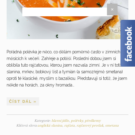
✕
Pořádná polévka je něco, co dělám poměrně často v zimních
měsících k večeři. Zahřeje a potěší. Poslední dobou jsem si
oblíbila tuto rajčatovou, kterou jsem nazvala zimní. Je v ní totiž
slanina, mrkev, bobkový list a tymián (a samozřejmě smetana)
oproti té klasické, myslím s bazalkou. Představuji si totiž, že jsem
někde na horách, za okny hromada…
ČÍST DÁL »
Kategorie:
hlavní jídlo
,
polévky
,
předkrmy
Klíčová slova:
anglická slanina
,
rajčata
,
rajčatový protlak
,
smetana