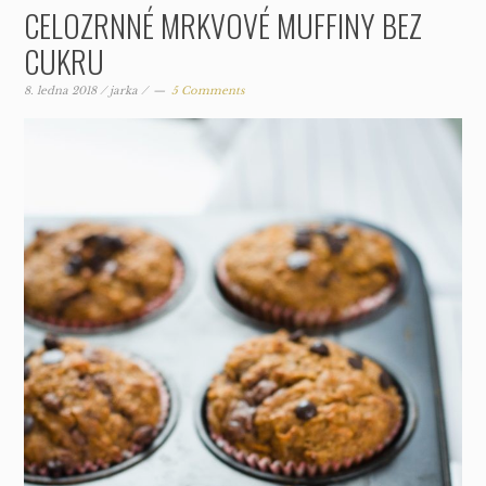
CELOZRNNÉ MRKVOVÉ MUFFINY BEZ
CUKRU
8. ledna 2018
/
jarka
/
5 Comments