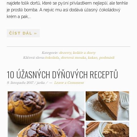
najdete tolik dortů, které se pyšní přívlastkem nejlepší, ale tenhle
je prostě bomba. A nejvíc mu asi dodává úžasný čokoládový
krém a pak,…
ČÍST DÁL »
Kategorie:
dezerty
,
koláče a dorty
Klíčová slova:
čokoláda
,
dortová mouka
,
kakao
,
podmáslí
10 ÚŽASNÝCH DÝŇOVÝCH RECEPTŮ
9. listopadu 2017
/
jarka
/
Leave a Comment