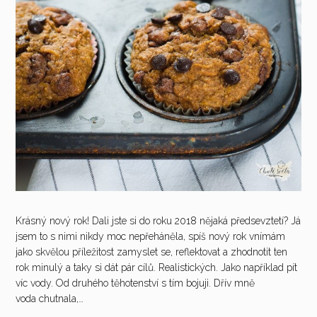
Krásný nový rok! Dali jste si do roku 2018 nějaká předsevztetí? Já
jsem to s nimi nikdy moc nepřeháněla, spíš nový rok vnímám
jako skvělou příležitost zamyslet se, reflektovat a zhodnotit ten
rok minulý a taky si dát pár cílů. Realistických. Jako například pít
víc vody. Od druhého těhotenství s tím bojuji. Dřív mně
voda chutnala,…