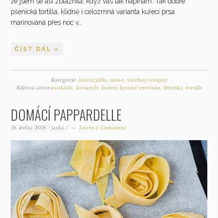
že jsem se asi zbláznila, když vás tak napínám. Tak dobře:
pšenická tortilla, klidně i celozrnná varianta kuřecí prsa
marinovaná přes noc v…
ČÍST DÁL »
Kategorie:
hlavní jídlo
,
maso
,
všechny recepty
Klíčová slova:
avokádo
,
koriandr
,
kuřecí
,
kysaná smetana
,
limetka
,
tortilla
DOMÁCÍ PAPPARDELLE
16. ledna 2018
/
jarka
/
Leave a Comment